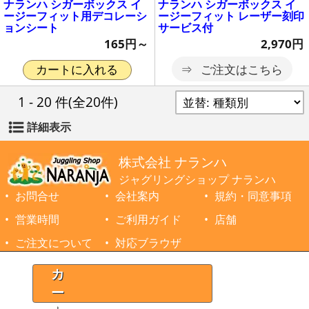
ナランハ シガーボックス イ
ナランハ シガーボックス イ
ージーフィット用デコレーシ
ージーフィット レーザー刻印
ョンシート
サービス付
165円～
2,970円
ご注文はこちら
カートに入れる
1 - 20 件
(全20件)
詳細表示
株式会社 ナランハ
ジャグリングショップ ナランハ
お問合せ
会社案内
規約・同意事項
営業時間
ご利用ガイド
店舗
ご注文について
対応ブラウザ
©1999-2026 NARANJA Inc. All Rights Reserved.
カ
ー