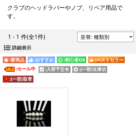
クラブのヘッドラバーやノブ、リペア用品で
す。
1 - 1 件
(全1件)
詳細表示
:新商品
:おすすめ
:初心者OK
:ベストセラー
:セール中
:入荷予定有
:(一部)在庫切
:(一部)取寄