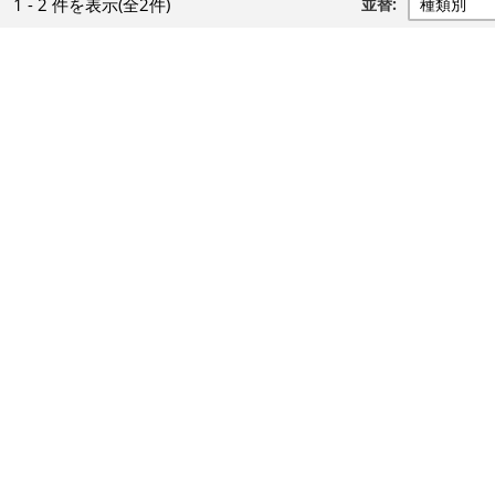
1 - 2 件
を表示
(全2件)
並替: