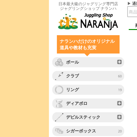
通
日本最大級のジャグリング専門店
ジャグリングショップ ナランハ
ナランハだけのオリジナル
道具や教材も充実
ボール
クラブ
60
リング
19
ディアボロ
デビルスティック
シガーボックス
20