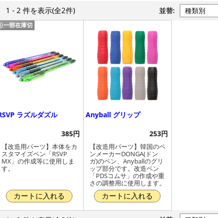
1 - 2 件
を表示
(全2件)
並替:
一部在庫切
RSVP ラズルダズル
Anyball グリップ
385円
253円
【改造用パーツ】本体をカ
【改造用パーツ】韓国のペ
スタマイズペン「RSVP
ンメーカーDONGA(ドン
MX」の作成等に使用しま
ガ)のペン、Anyballのグリ
す。
ップ部分です。改造ペン
「PDSコムサ」の作成や重
さの調整用に使用します。
カートに入れる
カートに入れる