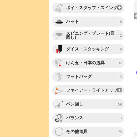
ポイ・スタッフ・スイング
ハット
16
スピニング・プレート(皿
12
回し)
ダイス・スタッキング
8
けん玉・日本の道具
32
フットバッグ
13
ファイアー・ライトアップ
ペン回し
59
バランス
13
その他道具
75