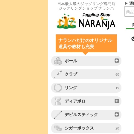
通
日本最大級のジャグリング専門店
ジャグリングショップ ナランハ
ナランハだけのオリジナル
道具や教材も充実
ボール
クラブ
60
リング
19
ディアボロ
デビルスティック
シガーボックス
20