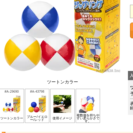
ツートンカラー
#A-29690
#A-43798
複数個を持ちや
ブルー/イエロ
ツートンカラー
使用イメージ
すい柔らかさで
ー/レッド
す。