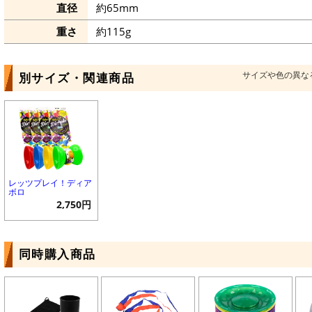
直径
約65mm
重さ
約115g
サイズや色の異な
別サイズ・関連商品
レッツプレイ！ディア
ボロ
2,750円
同時購入商品