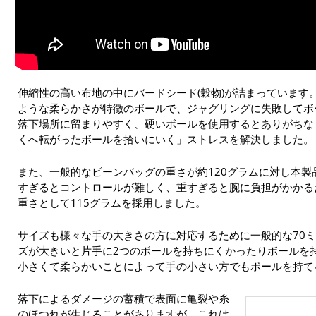
伸縮性の高い布地の中にバードシード(穀物)が詰まっています。
ような柔らかさが特徴のボールで、ジャグリングに失敗してボ
落下場所に留まりやすく、硬いボールを使用するとありがちな
くへ転がったボールを拾いにいく」ストレスを解決しました。
また、一般的なビーンバッグの重さが約120グラムに対し本製
すぎるとコントロールが難しく、重すぎると腕に負担がかかる
重さとして115グラムを採用しました。
サイズも様々な手の大きさの方に対応するために一般的な70ミ
ズが大きいと片手に2つのボールを持ちにくかったりボールを
小さくて柔らかいことによって手の小さい方でもボールを持て
落下によるダメージの蓄積で表面に亀裂や糸
のほつれが生じることがありますが、これは