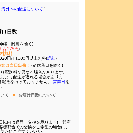
(
海外への配送について
)
届け日数
(※沖縄・離島を除く)
品 275円
)
送料無料
20円/14,300円以上無料(
詳細
)
注文は当日出荷！
(※休業日を除く)
より配送料が異なる場合があります。
他により配送が遅れる場合がありま
は配送を行っておりません。
営業日
を
い。
ついて
お届け日数について
日以内は返品・交換を承ります(一部商
お客様都合での交換をご希望の場合は、
に新たにご注文ください。