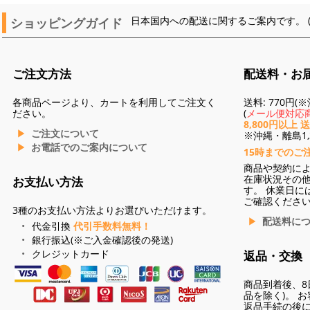
ショッピングガイド
日本国内への配送に関するご案内です。 
ご注文方法
配送料・お
各商品ページより、カートを利用してご注文く
送料: 770円
ださい。
(
メール便対応商
8,800円以上 
ご注文について
※沖縄・離島1,3
お電話でのご案内について
15時までのご
商品や契約に
在庫状況その
お支払い方法
す。 休業日に
ご確認くださ
3種のお支払い方法よりお選びいただけます。
配送料に
代金引換
代引手数料無料！
銀行振込(※ご入金確認後の発送)
クレジットカード
返品・交換
商品到着後、8
品を除く)。 
返品手続の後