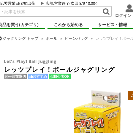
販:翌営業日(8/9)出荷
店舗
:営業終了(次回 8/9 10:00-)
ログイン
商品を買う(カテゴリ)
これから始める
サービス・情報
ジャグリング
トップ
ボール
ビーンバッグ
レッツプレイ！ボー
ジャグリング
トップ
ギフト・プレゼント
レッツプレイ！ボールジ
Let's Play! Ball Juggling
レッツプレイ！ボールジャグリング
一部在庫切
おすすめ
初心者OK