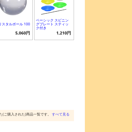
ベーシック スピニン
リスタルボール 100
グプレート スティッ
ク付き
5,060円
1,210円
た(ご購入された)商品一覧です。
すべて見る