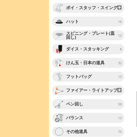
ポイ・スタッフ・スイング
ハット
16
スピニング・プレート(皿
12
回し)
ダイス・スタッキング
8
けん玉・日本の道具
32
フットバッグ
13
ファイアー・ライトアップ
ペン回し
59
バランス
13
その他道具
75