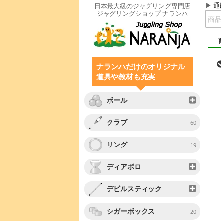
通
日本最大級のジャグリング専門店
ジャグリングショップ ナランハ
ナランハだけのオリジナル
道具や教材も充実
ボール
クラブ
60
リング
19
ディアボロ
デビルスティック
シガーボックス
20