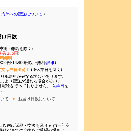
(
海外への配送について
)
届け日数
(※沖縄・離島を除く)
品 275円
)
送料無料
20円/14,300円以上無料(
詳細
)
注文は当日出荷！
(※休業日を除く)
より配送料が異なる場合があります。
他により配送が遅れる場合がありま
は配送を行っておりません。
営業日
を
い。
ついて
お届け日数について
日以内は返品・交換を承ります(一部商
お客様都合での交換をご希望の場合は、