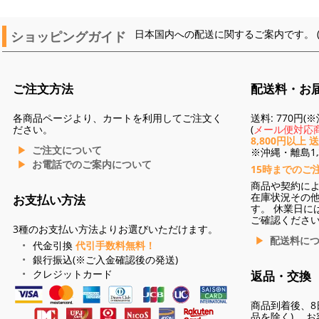
ショッピングガイド
日本国内への配送に関するご案内です。 
ご注文方法
配送料・お
各商品ページより、カートを利用してご注文く
送料: 770円
ださい。
(
メール便対応商
8,800円以上 
ご注文について
※沖縄・離島1,3
お電話でのご案内について
15時までのご
商品や契約に
在庫状況その
お支払い方法
す。 休業日に
ご確認くださ
3種のお支払い方法よりお選びいただけます。
配送料に
代金引換
代引手数料無料！
銀行振込(※ご入金確認後の発送)
クレジットカード
返品・交換
商品到着後、8
品を除く)。 