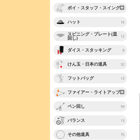
ポイ・スタッフ・スイング
ハット
16
スピニング・プレート(皿
12
回し)
ダイス・スタッキング
8
けん玉・日本の道具
32
フットバッグ
13
ファイアー・ライトアップ
ペン回し
59
バランス
13
その他道具
75