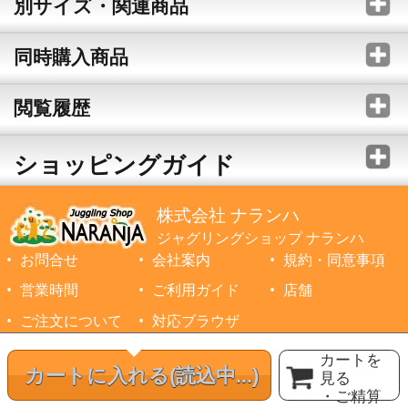
別サイズ・関連商品
同時購入商品
閲覧履歴
ショッピングガイド
株式会社 ナランハ
ジャグリングショップ ナランハ
お問合せ
会社案内
規約・同意事項
営業時間
ご利用ガイド
店舗
ご注文について
対応ブラウザ
©1999-2026 NARANJA Inc. All Rights Reserved.
カートを
カートに入れる
(読込中...)
見る
・ご精算