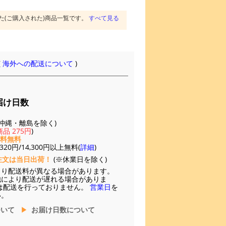
た(ご購入された)商品一覧です。
すべて見る
(
海外への配送について
)
届け日数
(※沖縄・離島を除く)
品 275円
)
送料無料
20円/14,300円以上無料(
詳細
)
注文は当日出荷！
(※休業日を除く)
より配送料が異なる場合があります。
他により配送が遅れる場合がありま
は配送を行っておりません。
営業日
を
い。
ついて
お届け日数について