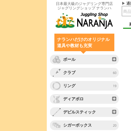
通
日本最大級のジャグリング専門店
ジャグリングショップ ナランハ
ナランハだけのオリジナル
道具や教材も充実
ボール
クラブ
60
リング
19
ディアボロ
デビルスティック
シガーボックス
20