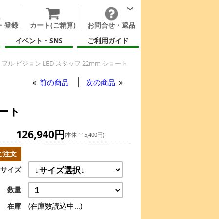
・登録
カート(ご精算)
お問合せ・返品
イベント・SNS
ご利用ガイド
フル ビジョン LED スタッフ 22mm ショート
前の商品
次の商品
ョート
126,940円
(本体 115,400円)
ご注文
サイズ
数量
(在庫数読込中...)
在庫