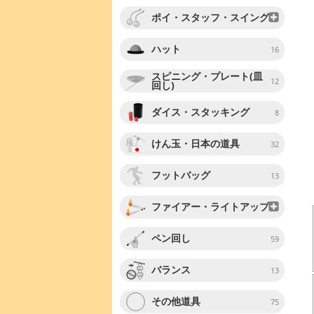
ポイ・スタッフ・スイング
ハット
16
スピニング・プレート(皿
12
回し)
ダイス・スタッキング
8
けん玉・日本の道具
32
フットバッグ
13
ファイアー・ライトアップ
ペン回し
59
バランス
13
その他道具
75