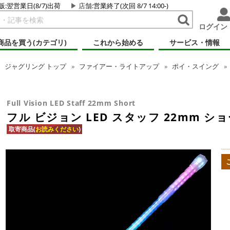
販:翌営業日(8/7)出荷
店舗
:営業終了(次回 8/7 14:00-)
ログイン
商品を買う(カテゴリ)
これから始める
サービス・情報
ジャグリング
トップ
ファイアー・ライトアップ
ポイ・スイング
Full Vision LED Staff 22mm Short
フル ビジョン LED スタッフ 22mm シ
取寄商品(
お読みください
)