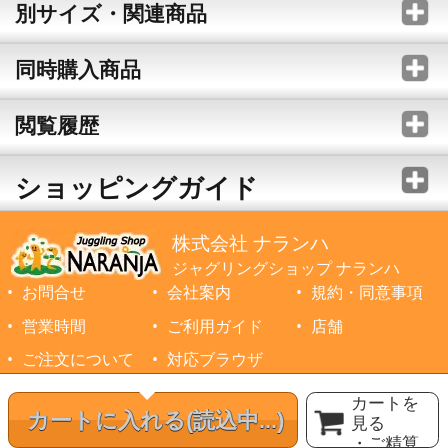
別サイズ・関連商品
同時購入商品
閲覧履歴
ショッピングガイド
株式会社 ナランハ
ジャグリングショップ ナランハ
お問合せ
会社案内
規約・同意事項
営業時間
ご利用ガイド
店舗
ご注文について
対応ブラウザ
©1999-2026 NARANJA Inc. All Rights Reserved.
カートを
カートに入れる
(読込中...)
見る
・ご精算