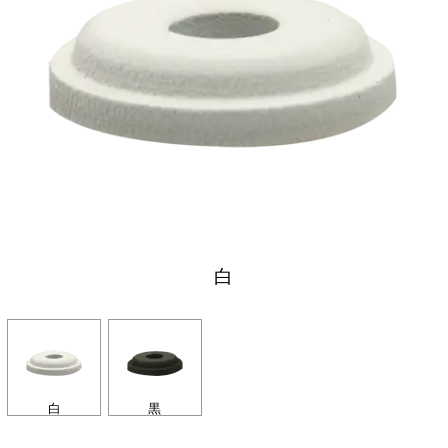
白
白
黒