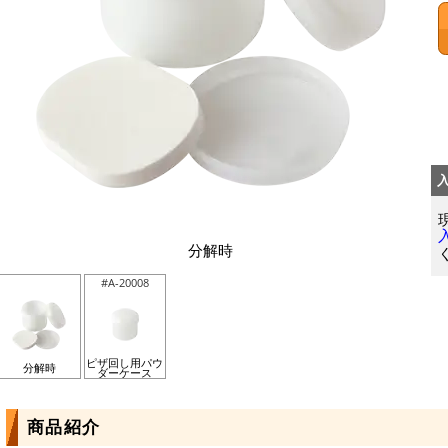
分解時
#A-20008
ピザ回し用パウ
分解時
ダーケース
商品紹介