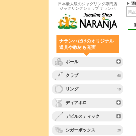
通
日本最大級のジャグリング専門店
ジャグリングショップ ナランハ
ナランハだけのオリジナル
道具や教材も充実
ボール
クラブ
60
リング
19
ディアボロ
デビルスティック
シガーボックス
20