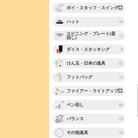
ポイ・スタッフ・スイング
ハット
16
スピニング・プレート(皿
12
回し)
ダイス・スタッキング
8
けん玉・日本の道具
32
フットバッグ
13
ファイアー・ライトアップ
ペン回し
59
バランス
13
その他道具
75