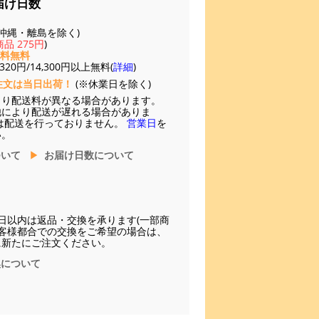
届け日数
(※沖縄・離島を除く)
品 275円
)
送料無料
20円/14,300円以上無料(
詳細
)
注文は当日出荷！
(※休業日を除く)
より配送料が異なる場合があります。
他により配送が遅れる場合がありま
は配送を行っておりません。
営業日
を
い。
ついて
お届け日数について
日以内は返品・交換を承ります(一部商
お客様都合での交換をご希望の場合は、
に新たにご注文ください。
換について