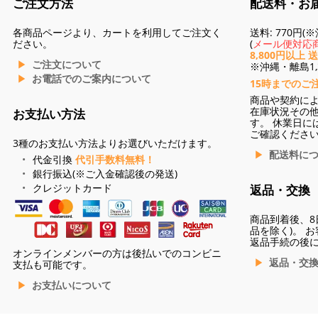
ご注文方法
配送料・お
各商品ページより、カートを利用してご注文く
送料: 770円
ださい。
(
メール便対応商
8,800円以上 
ご注文について
※沖縄・離島1,3
お電話でのご案内について
15時までのご
商品や契約に
在庫状況その
お支払い方法
す。 休業日に
ご確認くださ
3種のお支払い方法よりお選びいただけます。
配送料に
代金引換
代引手数料無料！
銀行振込(※ご入金確認後の発送)
クレジットカード
返品・交換
商品到着後、8
品を除く)。 
返品手続の後
オンラインメンバーの方は後払いでのコンビニ
返品・交
支払も可能です。
お支払いについて