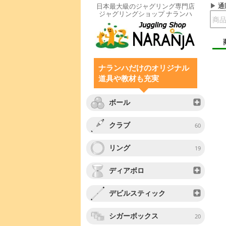
通
日本最大級のジャグリング専門店
ジャグリングショップ ナランハ
ナランハだけのオリジナル
道具や教材も充実
ボール
クラブ
60
リング
19
ディアボロ
デビルスティック
シガーボックス
20