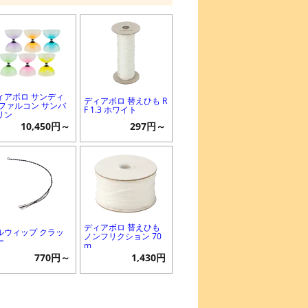
ィアボロ サンディ
ディアボロ 替えひも R
 ファルコン サンバ
F 1.3 ホワイト
リン
10,450円～
297円～
ディアボロ 替えひも
ルウィップ クラッ
ノンフリクション 70
ー
m
770円～
1,430円