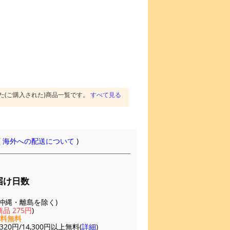
た(ご購入された)商品一覧です。
すべて見る
(
海外への配送について
)
届け日数
(※沖縄・離島を除く)
品 275円
)
送料無料
20円/14,300円以上無料(
詳細
)