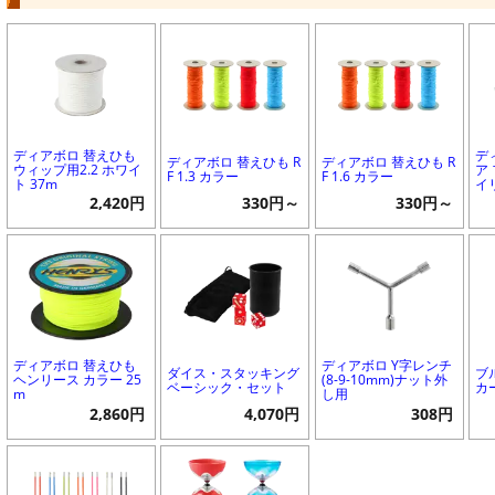
ディアボロ 替えひも
デ
ディアボロ 替えひも R
ディアボロ 替えひも R
ウィップ用2.2 ホワイ
ア
F 1.3 カラー
F 1.6 カラー
ト 37m
イ
2,420円
330円～
330円～
ディアボロ 替えひも
ディアボロ Y字レンチ
ダイス・スタッキング
ブ
ヘンリース カラー 25
(8-9-10mm)ナット外
ベーシック・セット
カ
m
し用
2,860円
4,070円
308円