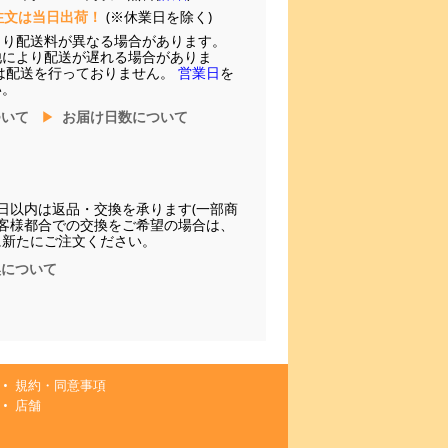
注文は当日出荷！
(※休業日を除く)
より配送料が異なる場合があります。
他により配送が遅れる場合がありま
は配送を行っておりません。
営業日
を
い。
ついて
お届け日数について
日以内は返品・交換を承ります(一部商
お客様都合での交換をご希望の場合は、
に新たにご注文ください。
換について
規約・同意事項
店舗