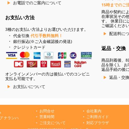
お電話でのご案内について
15時までのご
商品や契約に
在庫状況その
お支払い方法
す。 休業日に
ご確認くださ
3種のお支払い方法よりお選びいただけます。
配送料に
代金引換
代引手数料無料！
銀行振込(※ご入金確認後の発送)
クレジットカード
返品・交換
商品到着後、8
品を除く)。 
返品手続の後
オンラインメンバーの方は後払いでのコンビニ
返品・交
支払も可能です。
お支払いについて
お問合せ
会社案内
ハ
営業時間
ご利用ガイド
プ ナランハ
ご注文について
対応ブラウザ