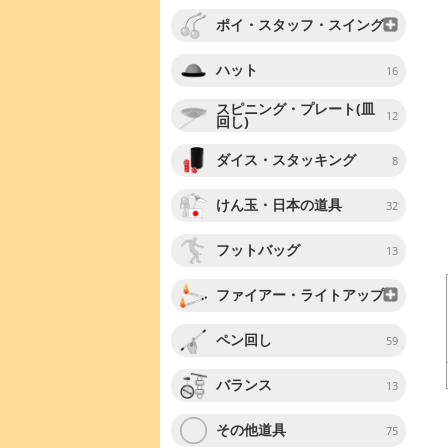
ポイ・スタッフ・スイング
ハット
16
スピニング・プレート(皿
12
回し)
ダイス・スタッキング
8
けん玉・日本の道具
32
フットバッグ
13
ファイアー・ライトアップ
ペン回し
59
バランス
13
その他道具
75