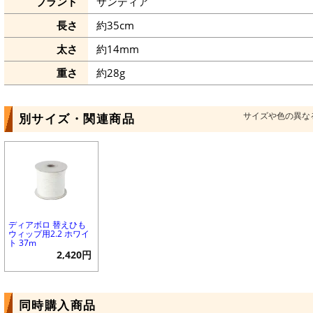
ブランド
サンディア
長さ
約35cm
太さ
約14mm
重さ
約28g
サイズや色の異な
別サイズ・関連商品
ディアボロ 替えひも
ウィップ用2.2 ホワイ
ト 37m
2,420円
同時購入商品