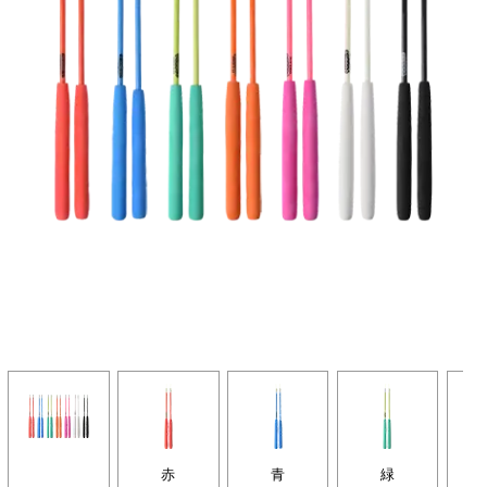
赤
青
緑
オ