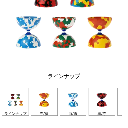
ラインナップ
ラインナップ
赤/黄
白/青
黒/赤
赤