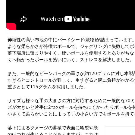
伸縮性の高い布地の中にバードシード(穀物)が詰まっています。
ような柔らかさが特徴のボールで、ジャグリングに失敗してボ
落下場所に留まりやすく、硬いボールを使用するとありがちな
くへ転がったボールを拾いにいく」ストレスを解決しました。
また、一般的なビーンバッグの重さが約120グラムに対し本製
すぎるとコントロールが難しく、重すぎると腕に負担がかかる
重さとして115グラムを採用しました。
サイズも様々な手の大きさの方に対応するために一般的な70ミ
ズが大きいと片手に2つのボールを持ちにくかったりボールを
小さくて柔らかいことによって手の小さい方でもボールを持て
落下によるダメージの蓄積で表面に亀裂や糸
のほつれが生じることがありますが、これは