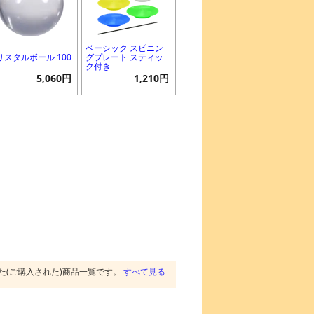
ベーシック スピニン
リスタルボール 100
グプレート スティッ
ク付き
5,060円
1,210円
た(ご購入された)商品一覧です。
すべて見る