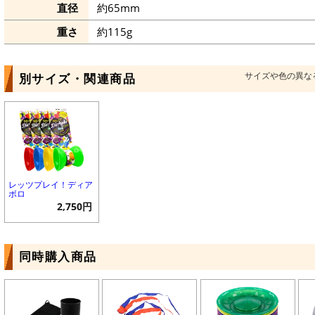
直径
約65mm
重さ
約115g
サイズや色の異な
別サイズ・関連商品
レッツプレイ！ディア
ボロ
2,750円
同時購入商品