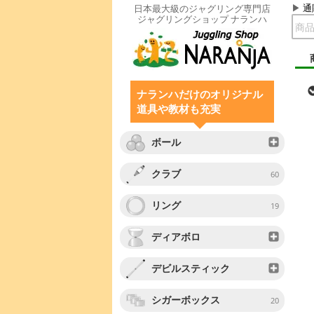
通
日本最大級のジャグリング専門店
ジャグリングショップ ナランハ
ナランハだけのオリジナル
道具や教材も充実
ボール
クラブ
60
リング
19
ディアボロ
デビルスティック
シガーボックス
20