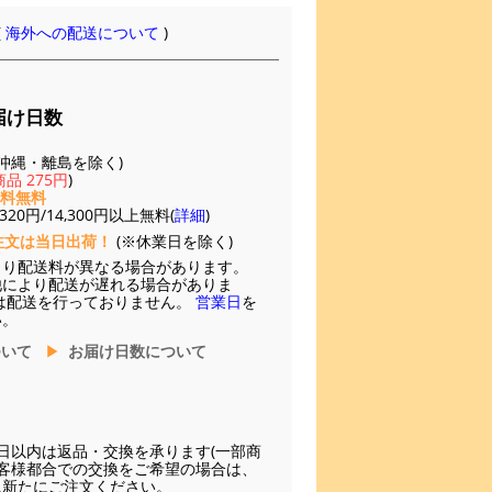
(
海外への配送について
)
届け日数
(※沖縄・離島を除く)
品 275円
)
送料無料
20円/14,300円以上無料(
詳細
)
注文は当日出荷！
(※休業日を除く)
より配送料が異なる場合があります。
他により配送が遅れる場合がありま
は配送を行っておりません。
営業日
を
い。
ついて
お届け日数について
日以内は返品・交換を承ります(一部商
お客様都合での交換をご希望の場合は、
に新たにご注文ください。