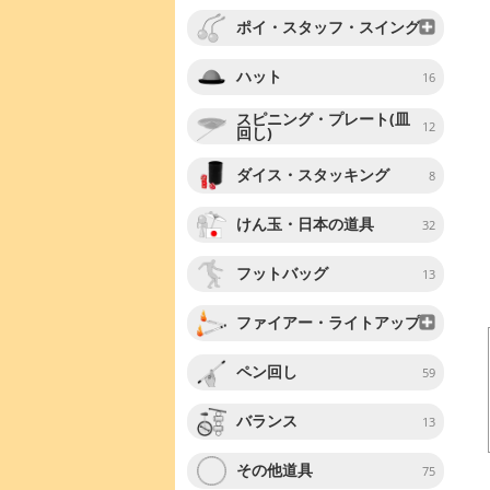
ポイ・スタッフ・スイング
ハット
16
スピニング・プレート(皿
12
回し)
ダイス・スタッキング
8
けん玉・日本の道具
32
フットバッグ
13
ファイアー・ライトアップ
ペン回し
59
バランス
13
その他道具
75