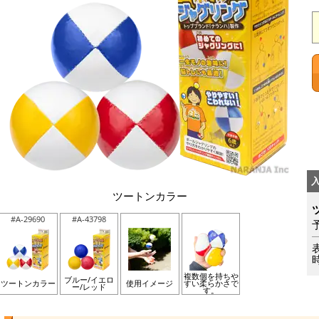
ツートンカラー
#A-29690
#A-43798
複数個を持ちや
ブルー/イエロ
ツートンカラー
使用イメージ
すい柔らかさで
ー/レッド
す。