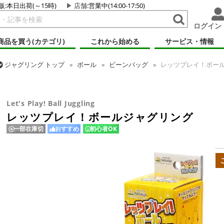
販:本日出荷(～15時)
店舗
:営業中(14:00-17:50)
ログイン
商品を買う(カテゴリ)
これから始める
サービス・情報
ジャグリング
トップ
ボール
ビーンバッグ
レッツプレイ！ボー
ジャグリング
トップ
ギフト・プレゼント
レッツプレイ！ボールジ
Let's Play! Ball Juggling
レッツプレイ！ボールジャグリング
一部在庫切
おすすめ
初心者OK