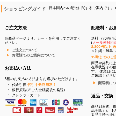
ショッピングガイド
日本国内への配送に関するご案内です。 
ご注文方法
配送料・お
各商品ページより、カートを利用してご注文く
送料: 770円
ださい。
(
メール便対応商
8,800円以上 
ご注文について
※沖縄・離島1,3
お電話でのご案内について
15時までのご
商品や契約に
在庫状況その
お支払い方法
す。 休業日に
ご確認くださ
3種のお支払い方法よりお選びいただけます。
配送料に
代金引換
代引手数料無料！
銀行振込(※ご入金確認後の発送)
クレジットカード
返品・交換
商品到着後、8
品を除く)。 
返品手続の後