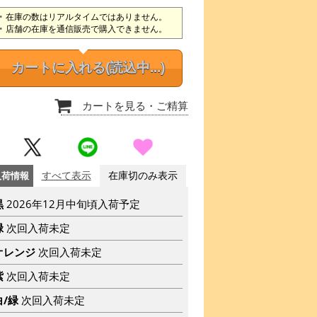
在庫の数はリアルタイムではありません。
店舗の在庫を通信販売で購入できません。
カートに入れる
(読込中...)
カートを見る
・ご精算
入荷情報
すべて表示
在庫切のみ表示
黒
2026年12月中旬頃入荷予定
緑
次回入荷未定
オレンジ
次回入荷未定
紫
次回入荷未定
白/緑
次回入荷未定