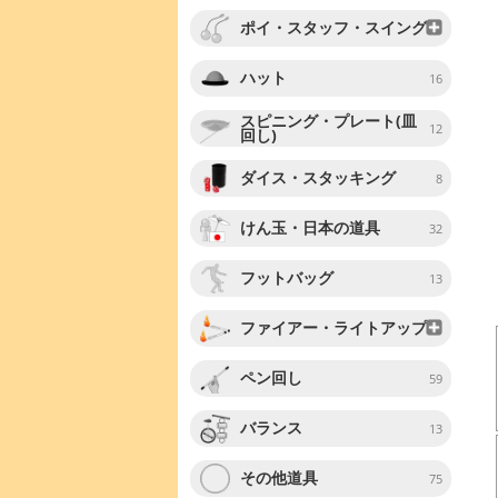
ポイ・スタッフ・スイング
ハット
16
スピニング・プレート(皿
12
回し)
ダイス・スタッキング
8
けん玉・日本の道具
32
フットバッグ
13
ファイアー・ライトアップ
ペン回し
59
バランス
13
その他道具
75