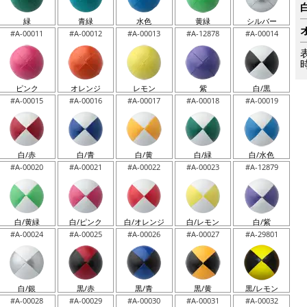
緑
青緑
水色
黄緑
シルバー
#A-00011
#A-00012
#A-00013
#A-12878
#A-00014
ピンク
オレンジ
レモン
紫
白/黒
#A-00015
#A-00016
#A-00017
#A-00018
#A-00019
白/赤
白/青
白/黄
白/緑
白/水色
#A-00020
#A-00021
#A-00022
#A-00023
#A-12879
白/黄緑
白/ピンク
白/オレンジ
白/レモン
白/紫
#A-00024
#A-00025
#A-00026
#A-00027
#A-29801
白/銀
黒/赤
黒/青
黒/黄
黒/レモン
#A-00028
#A-00029
#A-00030
#A-00031
#A-00032