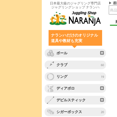
通
日本最大級のジャグリング専門店
ジャグリングショップ ナランハ
ナランハだけのオリジナル
道具や教材も充実
ボール
クラブ
60
リング
19
ディアボロ
デビルスティック
シガーボックス
20