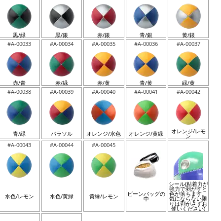
黒/緑
黒/銀
赤/銀
青/銀
黄/銀
#A-00033
#A-00034
#A-00035
#A-00036
#A-00037
赤/青
赤/緑
赤/黄
青/黄
緑/黄
#A-00038
#A-00039
#A-00040
#A-00041
#A-00042
オレンジ/レモ
青/緑
パラソル
オレンジ/水色
オレンジ/黄緑
ン
#A-00043
#A-00044
#A-00045
シール(粘着力が
強力で剥がすと
ビーンバッグの
色が落ちます。
水色/レモン
水色/黄緑
黄緑/レモン
中
気にならない限
りは剥がさずお
使いください)