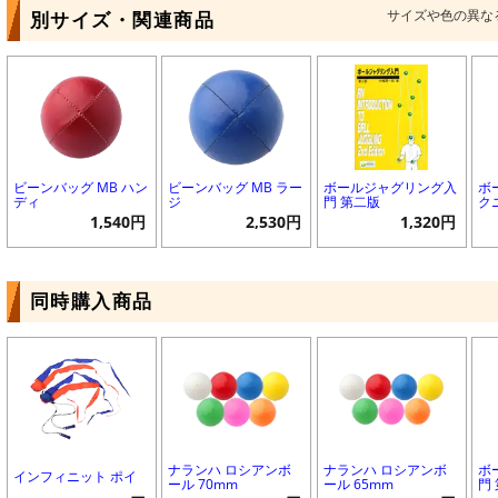
サイズや色の異な
別サイズ・関連商品
ビーンバッグ MB ハン
ビーンバッグ MB ラー
ボールジャグリング入
ボ
ディ
ジ
門 第二版
ク
1,540円
2,530円
1,320円
同時購入商品
ナランハ ロシアンボ
ナランハ ロシアンボ
ボ
インフィニット ポイ
ール 70mm
ール 65mm
門