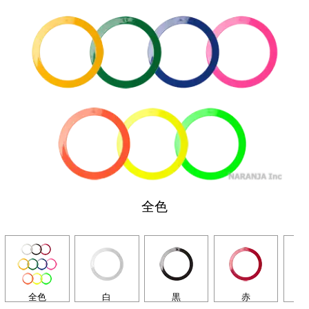
全色
全色
白
黒
赤