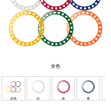
全色
全色
白
赤
青