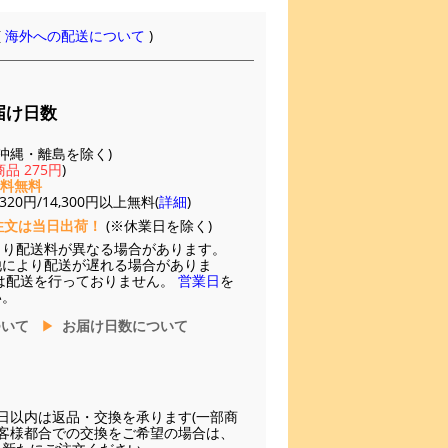
(
海外への配送について
)
届け日数
(※沖縄・離島を除く)
品 275円
)
送料無料
20円/14,300円以上無料(
詳細
)
注文は当日出荷！
(※休業日を除く)
より配送料が異なる場合があります。
他により配送が遅れる場合がありま
は配送を行っておりません。
営業日
を
い。
ついて
お届け日数について
日以内は返品・交換を承ります(一部商
お客様都合での交換をご希望の場合は、