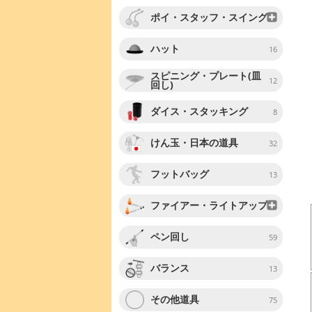
ポイ・スタッフ・スイング
ハット
16
スピニング・プレート(皿
12
回し)
ダイス・スタッキング
8
けん玉・日本の道具
32
フットバッグ
13
ファイアー・ライトアップ
ペン回し
59
バランス
13
その他道具
75