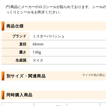
商品にメーカーのロゴシールが貼られております。シール
っくりとシールをお剥ぎください。
商品仕様
ブランド
ミスターババッシュ
直径
66mm
重さ
130g
生産国
スイス
サイズや色の異な
別サイズ・関連商品
同時購入商品