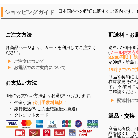
ショッピングガイド
日本国内への配送に関するご案内です。 
ご注文方法
配送料・お
各商品ページより、カートを利用してご注文く
送料: 770円
ださい。
(
メール便対応商
8,800円以上 
ご注文について
※沖縄・離島1,3
お電話でのご案内について
15時までのご
商品や契約に
在庫状況その
お支払い方法
す。 休業日に
ご確認くださ
3種のお支払い方法よりお選びいただけます。
配送料に
代金引換
代引手数料無料！
銀行振込(※ご入金確認後の発送)
クレジットカード
返品・交換
商品到着後、8
品を除く)。 