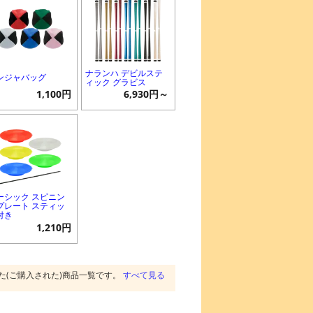
ナランハ デビルステ
ンジャバッグ
ィック グラビス
1,100円
6,930円～
ーシック スピニン
プレート スティッ
付き
1,210円
た(ご購入された)商品一覧です。
すべて見る