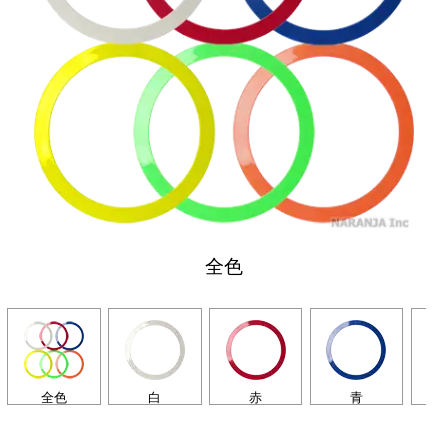
全色
全色
白
赤
青