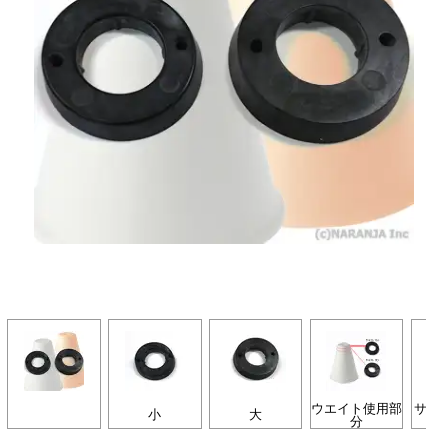
ウエイト使用部
サイズ
小
大
分