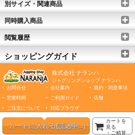
別サイズ・関連商品
同時購入商品
閲覧履歴
ショッピングガイド
株式会社 ナランハ
ジャグリングショップ ナランハ
お問合せ
会社案内
規約・同意事項
営業時間
ご利用ガイド
店舗
ご注文について
対応ブラウザ
©1999-2026 NARANJA Inc. All Rights Reserved.
カートを
カートに入れる
(読込中...)
見る
・ご精算