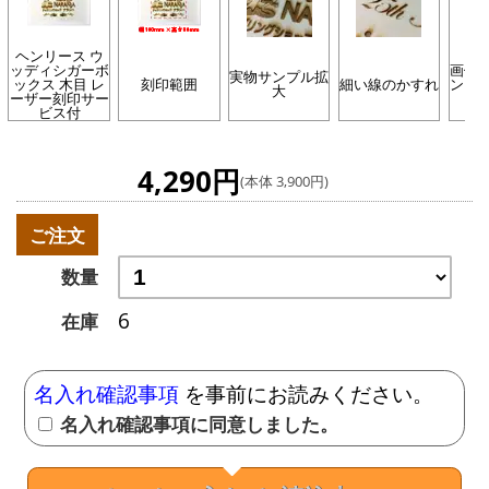
ヘンリース ウ
ッディシガーボ
画像
実物サンプル拡
ックス 木目 レ
刻印範囲
細い線のかすれ
ンプ
大
ーザー刻印サー
ビス付
4,290円
(本体 3,900円)
ご注文
数量
6
在庫
名入れ確認事項
を事前にお読みください。
名入れ確認事項に同意しました。