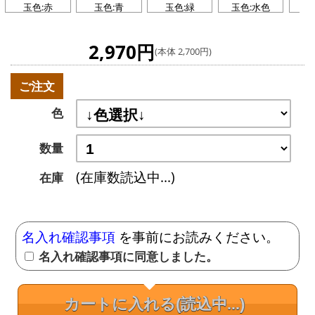
玉色:赤
玉色:青
玉色:緑
玉色:水色
玉
2,970円
(本体 2,700円)
ご注文
色
数量
(在庫数読込中...)
在庫
名入れ確認事項
を事前にお読みください。
名入れ確認事項に同意しました。
カートに入れる
(読込中...)