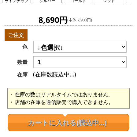
ラインナップ
シルバー
ゴールド
レッド
グ
8,690円
(本体 7,900円)
ご注文
色
数量
(在庫数読込中...)
在庫
在庫の数はリアルタイムではありません。
店舗の在庫を通信販売で購入できません。
カートに入れる
(読込中...)