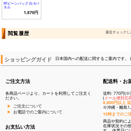
RFビーンバッグ 白 6パ
ネル
1,870円
最近チェックし
閲覧履歴
ショッピングガイド
日本国内への配送に関するご案内です。 
ご注文方法
配送料・お
各商品ページより、カートを利用してご注文く
送料: 770円
ださい。
(
メール便対応商
8,800円以上 
ご注文について
※沖縄・離島1,3
お電話でのご案内について
15時までのご
商品や契約に
在庫状況その
お支払い方法
す。 休業日に