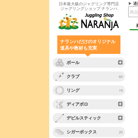
通
日本最大級のジャグリング専門店
ジャグリングショップ ナランハ
ナランハだけのオリジナル
道具や教材も充実
ボール
クラブ
60
リング
19
ディアボロ
デビルスティック
シガーボックス
20