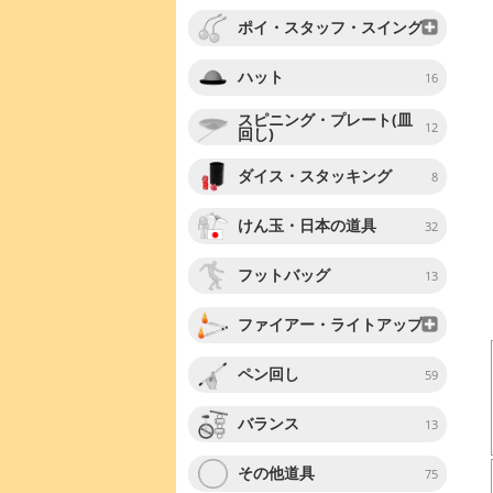
ポイ・スタッフ・スイング
ハット
16
スピニング・プレート(皿
12
回し)
ダイス・スタッキング
8
けん玉・日本の道具
32
フットバッグ
13
ファイアー・ライトアップ
ペン回し
59
バランス
13
その他道具
75