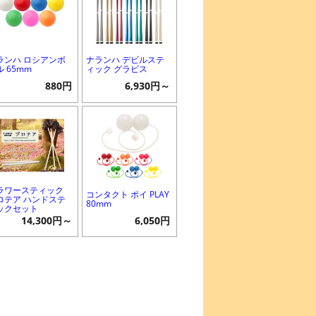
ランハ ロシアンボ
ナランハ デビルステ
ル 65mm
ィック グラビス
880円
6,930円～
ラワースティック
コンタクト ポイ PLAY
ロテア ハンドステ
80mm
ックセット
14,300円～
6,050円