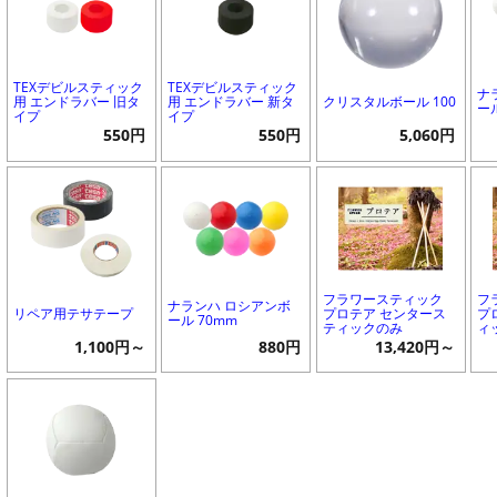
TEXデビルスティック
TEXデビルスティック
ナ
用 エンドラバー 旧タ
用 エンドラバー 新タ
クリスタルボール 100
ー
イプ
イプ
550円
550円
5,060円
フラワースティック
フ
ナランハ ロシアンボ
リペア用テサテープ
プロテア センタース
プ
ール 70mm
ティックのみ
ィ
1,100円～
880円
13,420円～