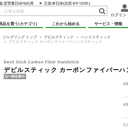
販:翌営業日(8/9)出荷
店舗
:本日休(次回 8/9 10:00-)
ログイン
商品を買う(カテゴリ)
これから始める
サービス・情報
ジャグリング
トップ
デビルスティック
ハンドスティック
デビルスティック カーボンファイバーハンドスティック
Devil Stick Carbon Fiber Handstick
デビルスティック カーボンファイバーハ
一部在庫切
4
4
5