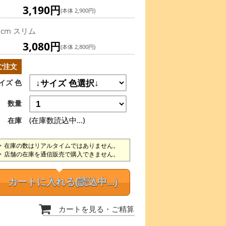
3,190円
(本体 2,900円)
1cm スリム
3,080円
(本体 2,800円)
ご注文
イズ 色
数量
(在庫数読込中...)
在庫
在庫の数はリアルタイムではありません。
店舗の在庫を通信販売で購入できません。
カートに入れる
(読込中...)
カートを見る
・ご精算