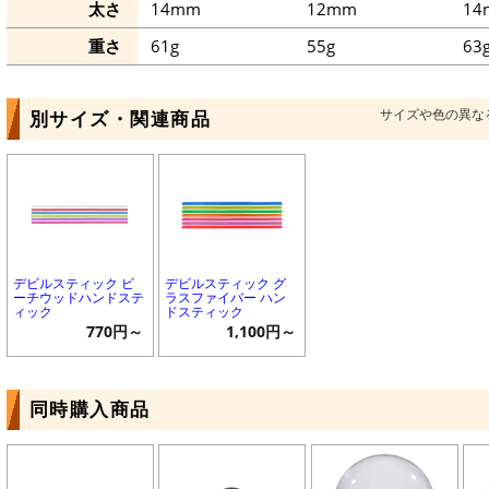
太さ
14mm
12mm
14
重さ
61g
55g
63
サイズや色の異な
別サイズ・関連商品
デビルスティック ビ
デビルスティック グ
ーチウッドハンドステ
ラスファイバー ハン
ィック
ドスティック
770円～
1,100円～
同時購入商品