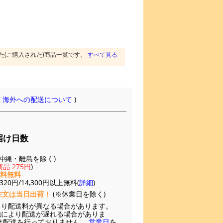
た(ご購入された)商品一覧です。
すべて見る
(
海外への配送について
)
届け日数
(※沖縄・離島を除く)
品 275円
)
送料無料
20円/14,300円以上無料(
詳細
)
注文は当日出荷！
(※休業日を除く)
より配送料が異なる場合があります。
他により配送が遅れる場合がありま
は配送を行っておりません。
営業日
を