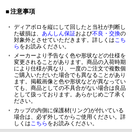
注意事項
ディアボロを縦にして回したと当社が判断し
た破損は、
あんしん保証
および
不良・交換
の
対象外とさせていただきます。詳しくは
こち
ら
をお読みください。
メーカーより予告なく色や形状などの仕様を
変更されることがあります。商品の入荷時期
により仕様が異なり、一度のご注文で複数個
ご購入いただいた場合でも異なることがあり
ます。掲載画像と色や形状などが異なってい
ても、商品としての不具合がない場合は良品
として扱っております。あらかじめご了承く
ださい。
カップの内側に保護材(リング)が付いている
場合は、必ず外してからご使用ください。詳
しくは
こちら
をお読みください。