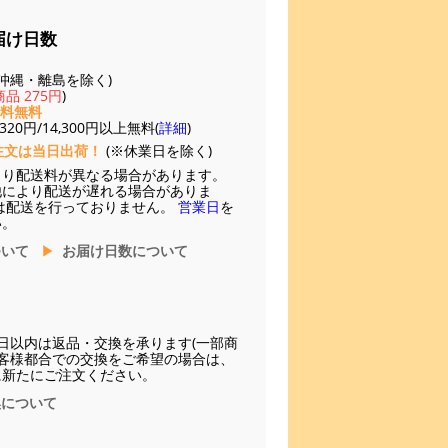
届け日数
(※沖縄・離島を除く)
品 275円
)
送料無料
20円/14,300円以上無料(
詳細
)
注文は当日出荷！
(※休業日を除く)
より配送料が異なる場合があります。
他により配送が遅れる場合がありま
は配送を行っておりません。
営業日
を
い。
ついて
お届け日数について
日以内は返品・交換を承ります(一部商
お客様都合での交換をご希望の場合は、
に新たにご注文ください。
換について