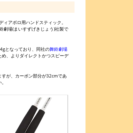
ディアボロ用ハンドスティック。
劇場(まいすずげきじょう)社製で
4gとなっており、同社の
舞鈴劇場
ため、よりダイレクトかつスピーデ
すが、カーボン部分が32cmであ
い。