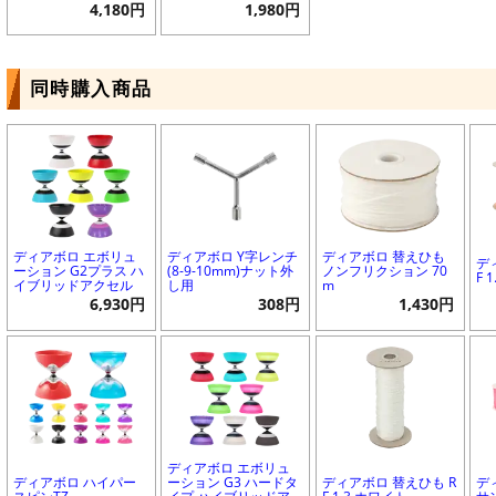
4,180円
1,980円
同時購入商品
ディアボロ エボリュ
ディアボロ Y字レンチ
ディアボロ 替えひも
デ
ーション G2プラス ハ
(8-9-10mm)ナット外
ノンフリクション 70
F 
イブリッドアクセル
し用
m
6,930円
308円
1,430円
ディアボロ エボリュ
ディアボロ ハイパー
ーション G3 ハードタ
ディアボロ 替えひも R
デ