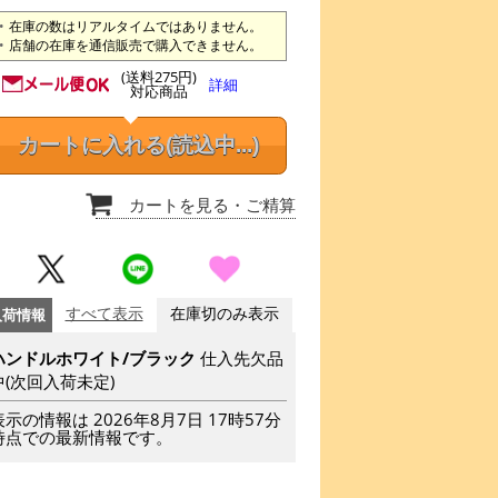
在庫の数はリアルタイムではありません。
店舗の在庫を通信販売で購入できません。
(送料275円)
詳細
対応商品
カートに入れる
(読込中...)
カートを見る
・ご精算
入荷情報
すべて表示
在庫切のみ表示
ハンドルホワイト/ブラック
仕入先欠品
中(次回入荷未定)
表示の情報は 2026年8月7日 17時57分
時点での最新情報です。