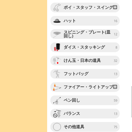
ポイ・スタッフ・スイング
ハット
16
スピニング・プレート(皿
12
回し)
ダイス・スタッキング
8
けん玉・日本の道具
32
フットバッグ
13
ファイアー・ライトアップ
ペン回し
59
バランス
13
その他道具
75