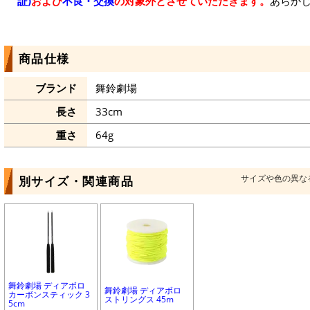
証)
および
不良・交換
の対象外とさせていただきます。
あらか
商品仕様
ブランド
舞鈴劇場
長さ
33cm
重さ
64g
サイズや色の異な
別サイズ・関連商品
舞鈴劇場 ディアボロ
舞鈴劇場 ディアボロ
カーボンスティック 3
ストリングス 45m
5cm