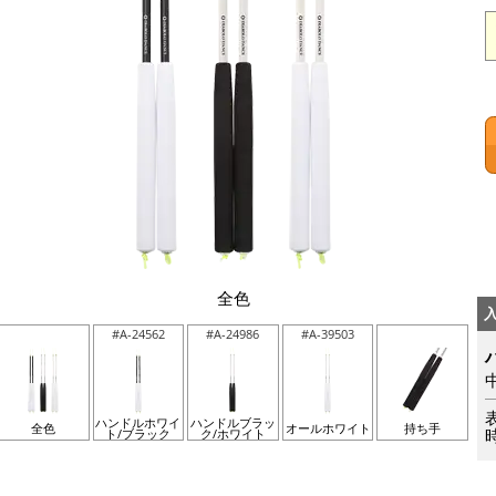
全色
#A-24562
#A-24986
#A-39503
ハンドルホワイ
ハンドルブラッ
全色
オールホワイト
持ち手
ト/ブラック
ク/ホワイト