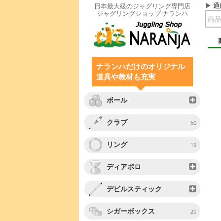
通
日本最大級のジャグリング専門店
ジャグリングショップ ナランハ
ナランハだけのオリジナル
道具や教材も充実
ボール
クラブ
60
リング
19
ディアボロ
デビルスティック
シガーボックス
20