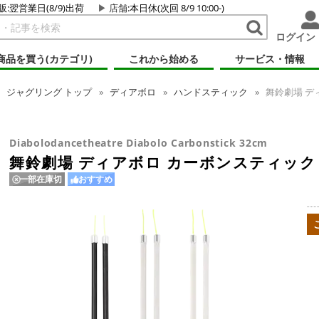
販:翌営業日(8/9)出荷
店舗
:本日休(次回 8/9 10:00-)
ログイン
商品を買う(カテゴリ)
これから始める
サービス・情報
ジャグリング
トップ
ディアボロ
ハンドスティック
舞鈴劇場 ディ
Diabolodancetheatre Diabolo Carbonstick 32cm
舞鈴劇場 ディアボロ カーボンスティック 
一部在庫切
おすすめ