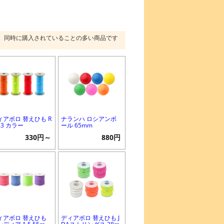
同時に購入されていることの多い商品です
ィアボロ 替えひも R
ナランハ ロシアンボ
1.3 カラー
ール 65mm
330円～
880円
ィアボロ 替えひも
ディアボロ 替えひも J