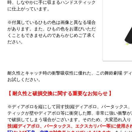
時、しなやかに手に収まるハンドスティック
に仕上がっています。
※付属しているひもの色は画像と異なる場合
があります。また、ひもの色をお選びいただ
くこともできませんのであらかじめご了承く
ださい。
耐久性とキャッチ時の衝撃吸収性に優れた、この舞鈴劇場 ディ
お試しください。
【 耐久性と破損交換に関する重要なお知らせ 】
※ディアボロを縦にして回す技(縦ディアボロ、バータックス、
ティックが壁やディアボロ等に衝突した際、非常に強い衝撃が
で破損してしまう場合がございます。そのため、大変恐れ入り
技(縦ディアボロ、バータックス、エクスカリバー等)に使用さ