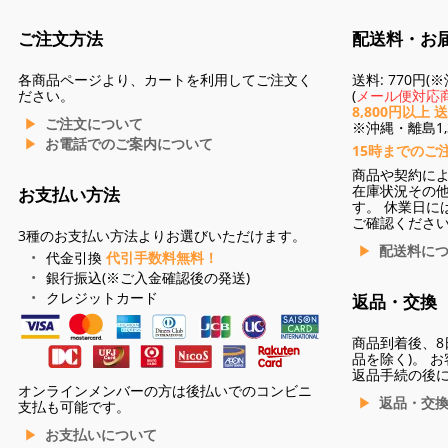
ご注文方法
配送料・お
各商品ページより、カートを利用してご注文く
送料: 770円
ださい。
(
メール便対応商
8,800円以上 
ご注文について
※沖縄・離島1,3
お電話でのご案内について
15時までのご
商品や契約に
在庫状況その
お支払い方法
す。 休業日に
ご確認くださ
3種のお支払い方法よりお選びいただけます。
配送料に
代金引換
代引手数料無料！
銀行振込(※ご入金確認後の発送)
クレジットカード
返品・交換
商品到着後、8
品を除く)。 
返品手続の後
オンラインメンバーの方は後払いでのコンビニ
返品・交
支払も可能です。
お支払いについて