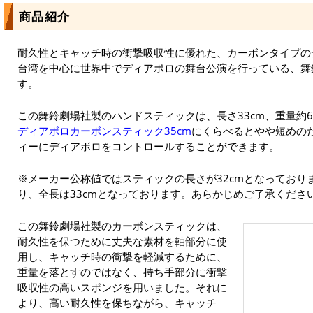
商品紹介
耐久性とキャッチ時の衝撃吸収性に優れた、カーボンタイプの
台湾を中心に世界中でディアボロの舞台公演を行っている、舞鈴
す。
この舞鈴劇場社製のハンドスティックは、長さ33cm、重量約6
ディアボロカーボンスティック35cm
にくらべるとやや短めの
ィーにディアボロをコントロールすることができます。
※メーカー公称値ではスティックの長さが32cmとなっておりま
り、全長は33cmとなっております。あらかじめご了承くださ
この舞鈴劇場社製のカーボンスティックは、
耐久性を保つために丈夫な素材を軸部分に使
用し、キャッチ時の衝撃を軽減するために、
重量を落とすのではなく、持ち手部分に衝撃
吸収性の高いスポンジを用いました。それに
より、高い耐久性を保ちながら、キャッチ