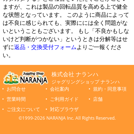
ますが、これは製品の回転品質を高める上で健全
な状態となっています。 このように商品によって
は不良に感じられても、実際にには全く問題がな
いということもございます。 もし「不良かもしな
いけど判断がつかない」というときは分解等はせ
ずに
返品・交換受付フォーム
よりご一報くださ
い。
株式会社 ナランハ
ジャグリングショップ ナランハ
お問合せ
会社案内
規約・同意事項
営業時間
ご利用ガイド
店舗
ご注文について
対応ブラウザ
©1999-2026 NARANJA Inc. All Rights Reserved.