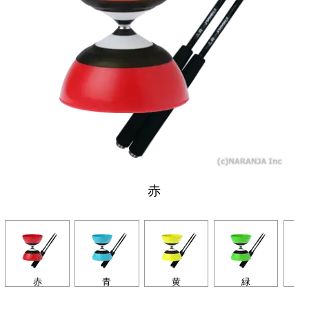
赤
赤
青
黄
緑