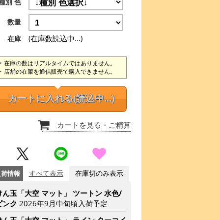
種別 色
数量
(在庫数読込中...)
在庫
在庫の数はリアルタイムではありません。
店舗の在庫を通信販売で購入できません。
カートに入れる
(読込中...)
カートを見る
・ご精算
入荷情報
すべて表示
在庫切のみ表示
けん玉「大空 マット」 ツートン 水色/
ピンク
2026年9月中旬頃入荷予定
けん玉「大空 マット」 ライン ターコイ