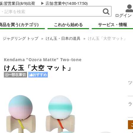
販:翌営業日(8/9)出荷
店舗
:営業中(14:00-17:50)
ログイン
商品を買う(カテゴリ)
これから始める
サービス・情報
ジャグリング
トップ
けん玉・日本の道具
けん玉「大空 マット」
Kendama "Ozora Matte" Two-tone
けん玉「大空 マット」
一部在庫切
おすすめ
ツ
ラ