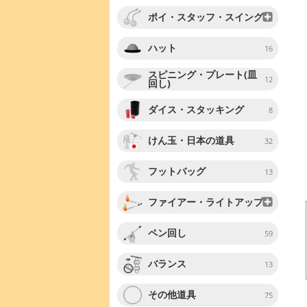
ポイ・スタッフ・スイング
ハット
16
スピニング・プレート(皿
12
回し)
ダイス・スタッキング
8
けん玉・日本の道具
32
フットバッグ
13
ファイアー・ライトアップ
ペン回し
59
バランス
13
その他道具
75