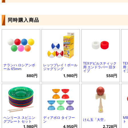
同時購入商品
TEXデビルスティック
T
ナランハ ロシアンボ
レッツプレイ！ボール
用 エンドラバー 旧タ
用
ール 65mm
ジャグリング
イプ
イ
880円
1,980円
550円
ヘンリース スピニン
ディアボロ タイフー
M
けん玉「大空」
グプレート セット
ン
ト
1,980円
4,950円
2,728円