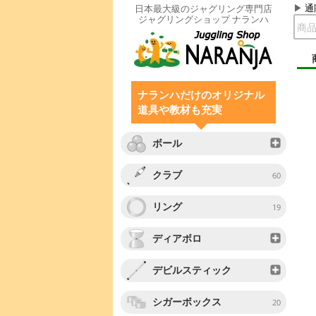
通
日本最大級のジャグリング専門店
ジャグリングショップ ナランハ
ナランハだけのオリジナル
道具や教材も充実
ボール
クラブ
60
リング
19
ディアボロ
デビルスティック
シガーボックス
20