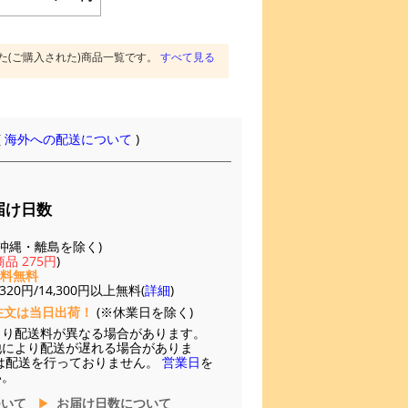
た(ご購入された)商品一覧です。
すべて見る
(
海外への配送について
)
届け日数
(※沖縄・離島を除く)
品 275円
)
送料無料
20円/14,300円以上無料(
詳細
)
注文は当日出荷！
(※休業日を除く)
より配送料が異なる場合があります。
他により配送が遅れる場合がありま
は配送を行っておりません。
営業日
を
い。
ついて
お届け日数について