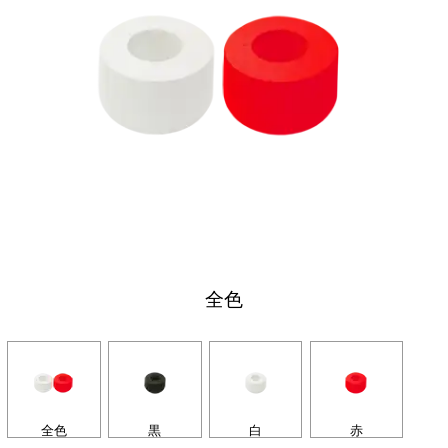
全色
全色
黒
白
赤