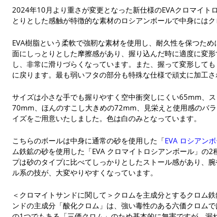
2024年10月より重さが変更となった新仕様のEVAクロマイ
とりとした感触が特徴的な素材のロシアンボールで中身にはク
EVA樹脂という柔軟で強靭な素材を使用し、耐久性を保つた
面にしっとりとした摩擦感があり、握り込んだ時に適度に変形
し、非常に滑りづらくなっています。また、握って変形しても
に戻ります。最も弱いフタの部分も特殊な仕様で頑丈に加工さ
サイズは小さな手でも握りやすく空中衝突しにくい65mm、
70mm、ほんのすこし大きめの72mm、見栄えと使用感のバラ
イズをご用意いたしました。色は白のみとなっています。
こちらのボールは中身に通常の砂を使用した「
EVA ロシアン
ム鉄鉱の砂を使用した「EVA クロマイトロシアンボール」の
プは砂のタイプに比べてしっかりとしたストール感があり、腕
ル系の技が、大変やりやすくなっています。
＜クロマイトサンドに関して＞クロムを主成分とするクロム鉄
ンドの主成分「酸化クロム」は、強い毒性のある六価クロムで
の1つでもある「三価クロム」のため基本的に無害ですが、漏