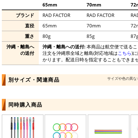
65mm
70mm
72
ブランド
RAD FACTOR
RAD FACTOR
RA
直径
65mm
70mm
72
重さ
80g
85g
87
沖縄・離島へ
沖縄・離島への送付:
本商品は航空便で送るこ
の送付
注文を沖縄県全域と離島(対応地域は
こちら
)
かります。配送日時を指定することもできま
サイズや色の異な
別サイズ・関連商品
同時購入商品