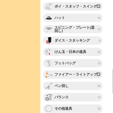
ポイ・スタッフ・スイング
ハット
16
スピニング・プレート(皿
12
回し)
ダイス・スタッキング
8
けん玉・日本の道具
32
フットバッグ
13
ファイアー・ライトアップ
ペン回し
59
バランス
13
その他道具
75