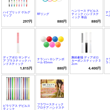
ヘンリース デビルス
ハイブリッド ゲルグ
ナ
RFリング
ティック ハンドステ
リップ
ー
ィック 単品
297円
880円
880円
ディアボロ サンディ
舞鈴劇場 ディアボロ
ナランハ ロシアンボ
ク
ア プラスティック ハ
カーボンスティック 3
ール 65mm
ラ
ンドスティック
2cm
1,815円
880円
4,400円
フラワースティック
ピラリアス デビルス
プロテア ハンドステ
ティック