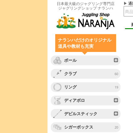
通
日本最大級のジャグリング専門店
ジャグリングショップ ナランハ
ナランハだけのオリジナル
道具や教材も充実
ボール
クラブ
60
リング
19
ディアボロ
デビルスティック
シガーボックス
20