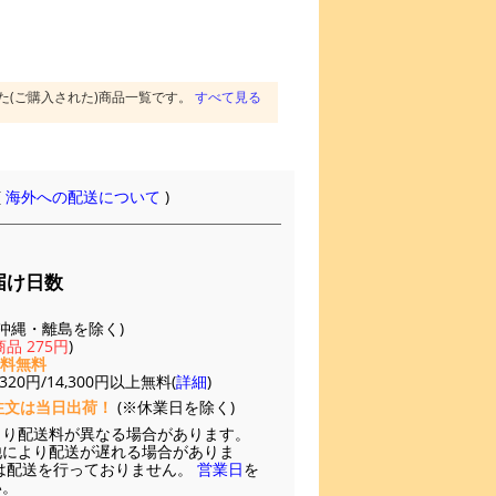
た(ご購入された)商品一覧です。
すべて見る
(
海外への配送について
)
届け日数
(※沖縄・離島を除く)
品 275円
)
送料無料
20円/14,300円以上無料(
詳細
)
注文は当日出荷！
(※休業日を除く)
より配送料が異なる場合があります。
他により配送が遅れる場合がありま
は配送を行っておりません。
営業日
を
い。