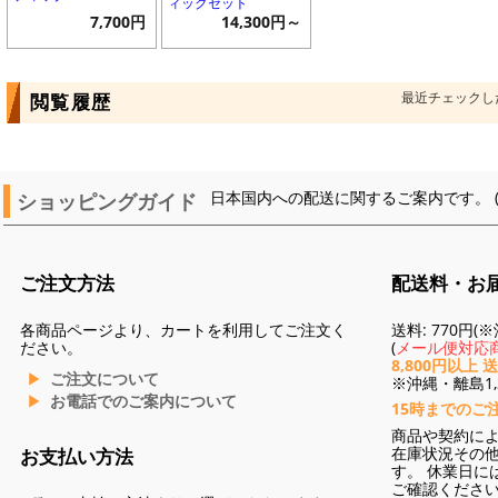
ィックセット
7,700円
14,300円～
最近チェックし
閲覧履歴
ショッピングガイド
日本国内への配送に関するご案内です。 
ご注文方法
配送料・お
各商品ページより、カートを利用してご注文く
送料: 770円
ださい。
(
メール便対応商
8,800円以上 
ご注文について
※沖縄・離島1,3
お電話でのご案内について
15時までのご
商品や契約に
在庫状況その
お支払い方法
す。 休業日に
ご確認くださ