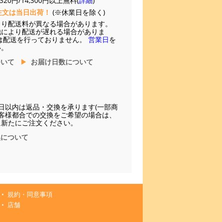
20円/14,300円以上無料(
詳細
)
注文は当日出荷！
(※休業日を除く)
より配送料が異なる場合があります。
他により配送が遅れる場合がありま
は配送を行っておりません。
営業日
を
い。
ついて
お届け日数について
日以内は返品・交換を承ります(一部商
お客様都合での交換をご希望の場合は、
に新たにご注文ください。
換について
規約・同意事項
店舗