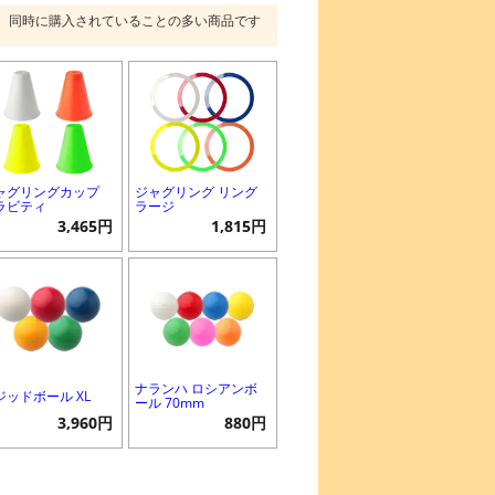
同時に購入されていることの多い商品です
ャグリングカップ
ジャグリング リング
ラビティ
ラージ
3,465円
1,815円
ナランハ ロシアンボ
ジッドボール XL
ール 70mm
3,960円
880円