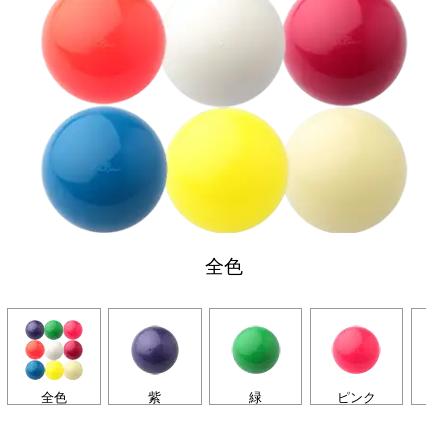
全色
全色
紫
緑
ピンク
オ