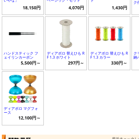
いやな」
ベーシック・セット
ト
ク
18,150円
4,070円
1,430円
ハンドスティック フ
ディアボロ 替えひも R
ディアボロ 替えひも R
ク
ェイリンカーボン
F 1.3 ホワイト
F 1.3 カラー
納
5,500円～
297円～
330円～
ディアボロ マグフォ
ース
12,100円～
最近チェックし