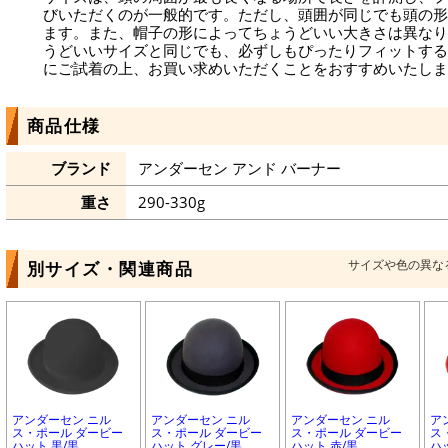
びいただくのが一般的です。ただし、頭囲が同じでも頭の形
ます。また、帽子の形によってちょうどいい大きさは異なり
うどいいサイズと同じでも、必ずしもぴったりフィットする
にご試着の上、お買い求めいただくことをおすすめいたしま
商品仕様
ブランド
アンダーセン アンド バーナー
重さ
290-330g
サイズや色の異な
別サイズ・関連商品
アンダーセン ニル
アンダーセン ニル
アンダーセン ニル
ア
ス・ポール ダービー
ス・ポール ダービー
ス・ポール ダービー
ス
ハット 黒/黒
ハット グレー/黒
ハット 赤/黒
ハ