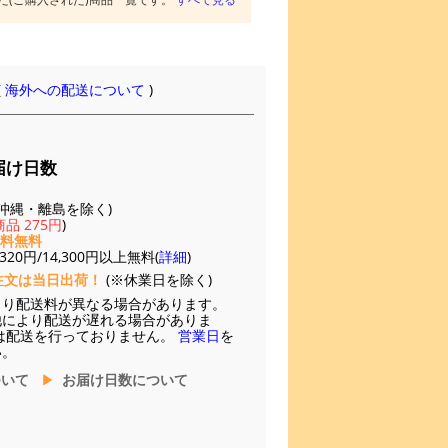
(
海外への配送について
)
届け日数
(※沖縄・離島を除く)
品 275円
)
送料無料
20円/14,300円以上無料(
詳細
)
注文は当日出荷！
(※休業日を除く)
より配送料が異なる場合があります。
他により配送が遅れる場合がありま
は配送を行っておりません。
営業日
を
い。
ついて
お届け日数について