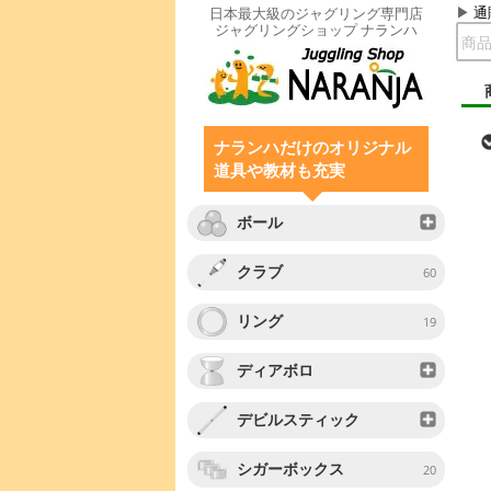
通
日本最大級のジャグリング専門店
ジャグリングショップ ナランハ
ナランハだけのオリジナル
道具や教材も充実
ボール
クラブ
60
リング
19
ディアボロ
デビルスティック
シガーボックス
20