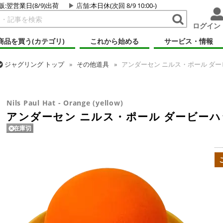
販:翌営業日(8/9)出荷
店舗
:本日休(次回 8/9 10:00-)
ログイン
商品を買う(カテゴリ)
これから始める
サービス・情報
ジャグリング
トップ
その他道具
アンダーセン ニルス・ポール ダー
ジャグリング
トップ
ハット
アンダーセン ニルス・ポール ダービー
Nils Paul Hat - Orange (yellow)
アンダーセン ニルス・ポール ダービーハ
在庫切