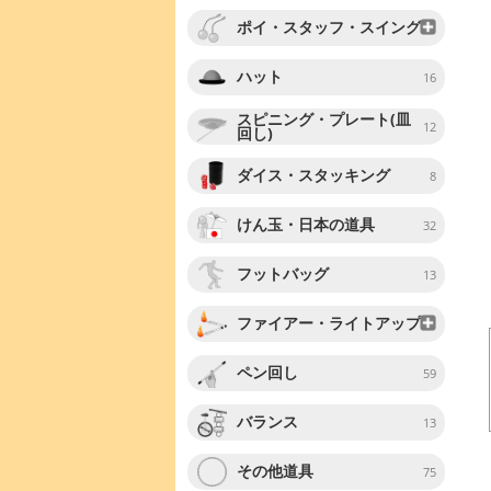
ポイ・スタッフ・スイング
ハット
16
スピニング・プレート(皿
12
回し)
ダイス・スタッキング
8
けん玉・日本の道具
32
フットバッグ
13
ファイアー・ライトアップ
ペン回し
59
バランス
13
その他道具
75