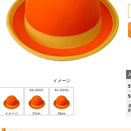
イメージ
#A-00692
#A-00694
イメージ
57cm
59cm