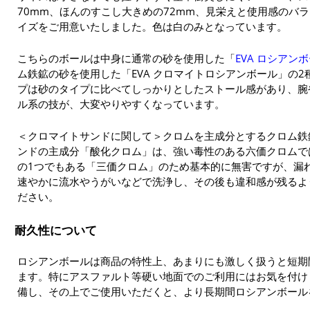
70mm、ほんのすこし大きめの72mm、見栄えと使用感のバラ
イズをご用意いたしました。色は白のみとなっています。
こちらのボールは中身に通常の砂を使用した「
EVA ロシアン
ム鉄鉱の砂を使用した「EVA クロマイトロシアンボール」の
プは砂のタイプに比べてしっかりとしたストール感があり、腕
ル系の技が、大変やりやすくなっています。
＜クロマイトサンドに関して＞クロムを主成分とするクロム鉄
ンドの主成分「酸化クロム」は、強い毒性のある六価クロムで
の1つでもある「三価クロム」のため基本的に無害ですが、漏
速やかに流水やうがいなどで洗浄し、その後も違和感が残るよ
ださい。
耐久性について
ロシアンボールは商品の特性上、あまりにも激しく扱うと短期
ます。特にアスファルト等硬い地面でのご利用にはお気を付け
備し、その上でご使用いただくと、より長期間ロシアンボール