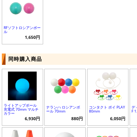
RFソフトロシアンボー
ル
1,650円
同時購入商品
ライトアップボール
ナランハ ロシアンボ
コンタクト ポイ PLAY
デ
充電式 70mm マルチ
ール 70mm
80mm
F 
カラー
6,930円
880円
6,050円