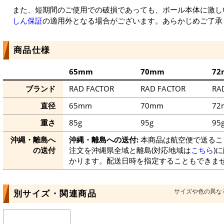
また、短期間のご使用での破損であっても、ボール本体に激し
しん保証
の適用外となる場合がございます。あらかじめご了承
商品仕様
65mm
70mm
72
ブランド
RAD FACTOR
RAD FACTOR
RA
直径
65mm
70mm
72
重さ
85g
95g
95
沖縄・離島へ
沖縄・離島への送付:
本商品は航空便で送るこ
の送付
注文を沖縄県全域と離島(対応地域は
こちら
)
かります。配送日時を指定することもできま
サイズや色の異な
別サイズ・関連商品