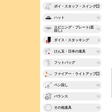
ポイ・スタッフ・スイング
ハット
16
スピニング・プレート(皿
12
回し)
ダイス・スタッキング
8
けん玉・日本の道具
32
フットバッグ
13
ファイアー・ライトアップ
ペン回し
59
バランス
13
その他道具
75