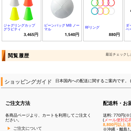
ジャグリングカップ
ビーンバッグ MB ノー
ダ
RFリング
グラビティ
マル
ベ
3,465円
1,540円
880円
最近チェックし
閲覧履歴
ショッピングガイド
日本国内への配送に関するご案内です。 
ご注文方法
配送料・お
各商品ページより、カートを利用してご注文く
送料: 770円
ださい。
(
メール便対応商
8,800円以上 
ご注文について
※沖縄・離島1,3