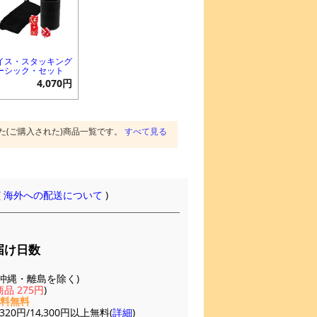
イス・スタッキング
ーシック・セット
4,070円
た(ご購入された)商品一覧です。
すべて見る
(
海外への配送について
)
届け日数
(※沖縄・離島を除く)
品 275円
)
送料無料
20円/14,300円以上無料(
詳細
)