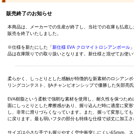
販売終了のお知らせ
本商品は、メーカーでの生産が終了し、当社での在庫も払底した
販売を終了いたしました。
※仕様を新たにした「
新仕様 EVA クロマイトロシアンボール
品は在庫限りでの取り扱いとなります。新仕様と混ぜてお使い
柔らかく、しっとりとした感触が特徴的な新素材のロシアンボ
リングコンテスト、IJAチャンピオンシップで優勝した矢部亮
EVA樹脂という柔軟で強靭な素材を使用し、耐久性を保つた
面にしっとりとした摩擦感があり、握り込んだ時に適度に変形
し、非常に滑りづらくなっています。また、握って変形しても
に戻ります。最も弱いフタの部分も特殊な仕様で頑丈に加工さ
サイズは小さな手でも握りやすく空中衝突しにくい65mm、