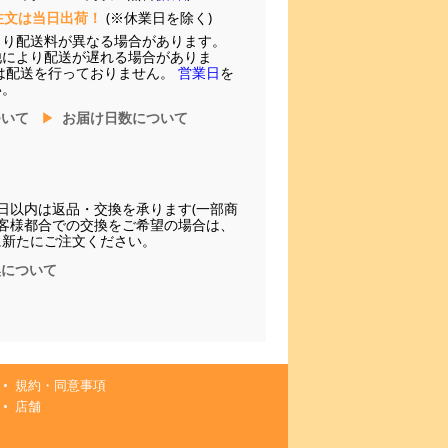
注文は当日出荷！
(※休業日を除く)
より配送料が異なる場合があります。
他により配送が遅れる場合がありま
は配送を行っておりません。
営業日
を
い。
ついて
お届け日数について
日以内は返品・交換を承ります(一部商
お客様都合での交換をご希望の場合は、
に新たにご注文ください。
換について
規約・同意事項
店舗