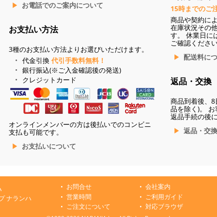
お電話でのご案内について
15時までのご
商品や契約に
在庫状況その
お支払い方法
す。 休業日に
ご確認くださ
3種のお支払い方法よりお選びいただけます。
配送料に
代金引換
代引手数料無料！
銀行振込(※ご入金確認後の発送)
クレジットカード
返品・交換
商品到着後、8
品を除く)。 
返品手続の後
オンラインメンバーの方は後払いでのコンビニ
返品・交
支払も可能です。
お支払いについて
お問合せ
会社案内
ハ
営業時間
ご利用ガイド
プ ナランハ
ご注文について
対応ブラウザ