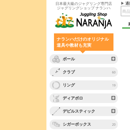
通
日本最大級のジャグリング専門店
ジャグリングショップ ナランハ
ナランハだけのオリジナル
道具や教材も充実
ボール
クラブ
60
リング
19
ディアボロ
デビルスティック
シガーボックス
20