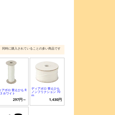
同時に購入されていることの多い商品です
ディアボロ 替えひも
ィアボロ 替えひも R
ノンフリクション 70
1.3 ホワイト
m
297円～
1,430円