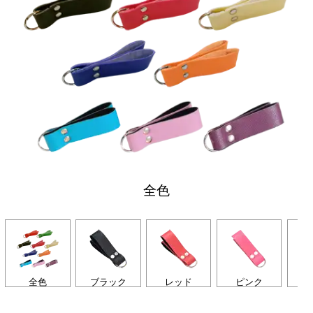
全色
全色
ブラック
レッド
ピンク
グ