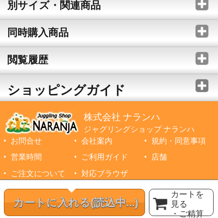
別サイズ・関連商品
同時購入商品
閲覧履歴
ショッピングガイド
株式会社 ナランハ
ジャグリングショップ ナランハ
お問合せ
会社案内
規約・同意事項
営業時間
ご利用ガイド
店舗
ご注文について
対応ブラウザ
©1999-2026 NARANJA Inc. All Rights Reserved.
カートを
カートに入れる
(読込中...)
見る
・ご精算