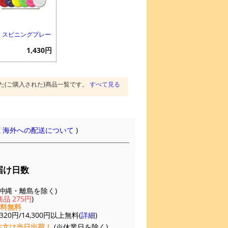
B スピニングプレー
1,430円
た(ご購入された)商品一覧です。
すべて見る
(
海外への配送について
)
届け日数
(※沖縄・離島を除く)
品 275円
)
送料無料
20円/14,300円以上無料(
詳細
)
注文は当日出荷！
(※休業日を除く)