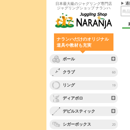
通
日本最大級のジャグリング専門店
ジャグリングショップ ナランハ
ナランハだけのオリジナル
道具や教材も充実
ボール
クラブ
60
リング
19
ディアボロ
デビルスティック
シガーボックス
20