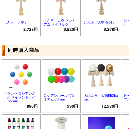
けん玉「大空 プレミ
け
けん玉「大空」
けん玉「大空 銀河」
アム メタリック」
T
2,728円
3,520円
3,278円
同時購入商品
ナランハ ロシアンボ
ロシアンボール プレ
大けん玉「太陽RESha
ビ
ール サイレントライ
ミアム 70mm
pe」
マ
ト 65mm
880円
990円
12,980円