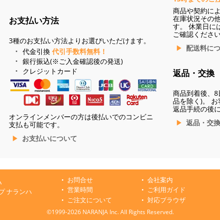
商品や契約に
在庫状況その
お支払い方法
す。 休業日に
ご確認くださ
3種のお支払い方法よりお選びいただけます。
配送料に
代金引換
代引手数料無料！
銀行振込(※ご入金確認後の発送)
クレジットカード
返品・交換
商品到着後、8
品を除く)。 
返品手続の後
オンラインメンバーの方は後払いでのコンビニ
返品・交
支払も可能です。
お支払いについて
お問合せ
会社案内
ハ
営業時間
ご利用ガイド
プ ナランハ
ご注文について
対応ブラウザ
©1999-2026 NARANJA Inc. All Rights Reserved.