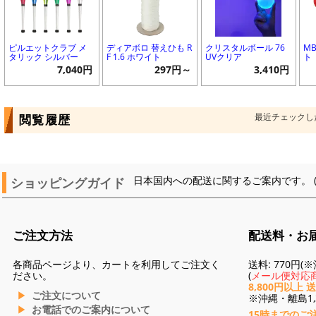
ピルエットクラブ メ
ディアボロ 替えひも R
クリスタルボール 76
M
タリック シルバー
F 1.6 ホワイト
UVクリア
ト
7,040円
297円～
3,410円
最近チェックし
閲覧履歴
ショッピングガイド
日本国内への配送に関するご案内です。 
ご注文方法
配送料・お
各商品ページより、カートを利用してご注文く
送料: 770円
ださい。
(
メール便対応商
8,800円以上 
ご注文について
※沖縄・離島1,3
お電話でのご案内について
15時までのご