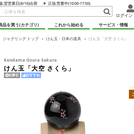
販:翌営業日(8/16)出荷
店舗
:営業中(10:00-17:50)
ログイン
商品を買う(カテゴリ)
これから始める
サービス・情報
ジャグリング
トップ
けん玉・日本の道具
けん玉「大空 さくら」
Kendama Ozora Sakura
けん玉「大空 さくら」
在庫切
おすすめ