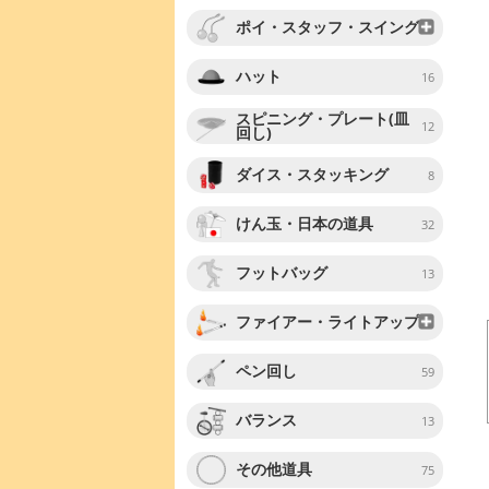
ポイ・スタッフ・スイング
ハット
16
スピニング・プレート(皿
12
回し)
ダイス・スタッキング
8
けん玉・日本の道具
32
フットバッグ
13
ファイアー・ライトアップ
ペン回し
59
バランス
13
その他道具
75