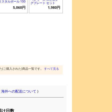
リスタルボール 100
グプレート セット
5,060円
1,980円
た(ご購入された)商品一覧です。
すべて見る
(
海外への配送について
)
届け日数