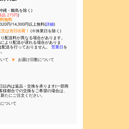
(※沖縄・離島を除く)
品 275円
)
送料無料
20円/14,300円以上無料(
詳細
)
注文は当日出荷！
(※休業日を除く)
より配送料が異なる場合があります。
他により配送が遅れる場合がありま
は配送を行っておりません。
営業日
を
い。
ついて
お届け日数について
日以内は返品・交換を承ります(一部商
お客様都合での交換をご希望の場合は、
に新たにご注文ください。
換について