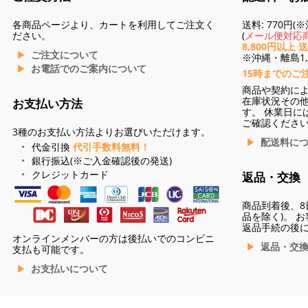
各商品ページより、カートを利用してご注文く
送料: 770円
ださい。
(
メール便対応商
8,800円以上 
ご注文について
※沖縄・離島1,3
お電話でのご案内について
15時までのご
商品や契約に
在庫状況その
お支払い方法
す。 休業日に
ご確認くださ
3種のお支払い方法よりお選びいただけます。
配送料に
代金引換
代引手数料無料！
銀行振込(※ご入金確認後の発送)
クレジットカード
返品・交換
商品到着後、8
品を除く)。 
返品手続の後
オンラインメンバーの方は後払いでのコンビニ
返品・交
支払も可能です。
お支払いについて