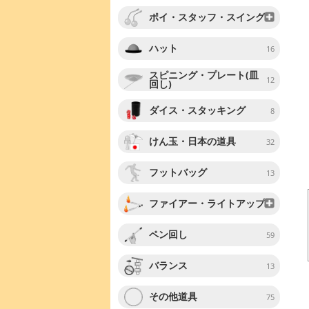
ポイ・スタッフ・スイング
ハット
16
スピニング・プレート(皿
12
回し)
ダイス・スタッキング
8
けん玉・日本の道具
32
フットバッグ
13
ファイアー・ライトアップ
ペン回し
59
バランス
13
その他道具
75