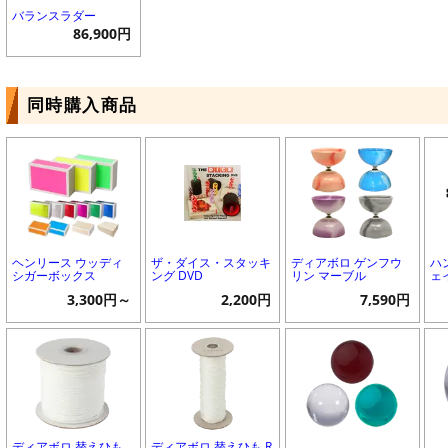
バランスラダー
86,900円
同時購入商品
ヘンリース ウッディ
ザ・ダイス・スタッキ
ディアボロ ゲンフウ
ハ
シガーボックス
ング DVD
リン マーブル
ェ
3,300円～
2,200円
7,590円
ディアボロ 替えひも
ディアボロ 替えひも R