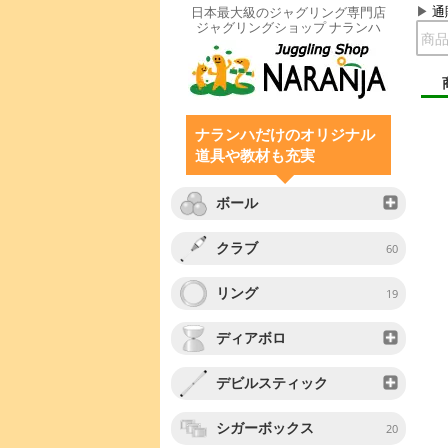
通
日本最大級のジャグリング専門店
ジャグリングショップ ナランハ
ナランハだけのオリジナル
道具や教材も充実
ボール
クラブ
60
リング
19
ディアボロ
デビルスティック
シガーボックス
20