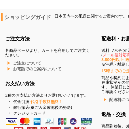
ショッピングガイド
日本国内への配送に関するご案内です。 
ご注文方法
配送料・お
各商品ページより、カートを利用してご注文く
送料: 770円
ださい。
(
メール便対応商
8,800円以上 
ご注文について
※沖縄・離島1,3
お電話でのご案内について
15時までのご
商品や契約に
在庫状況その
お支払い方法
す。 休業日に
ご確認くださ
3種のお支払い方法よりお選びいただけます。
配送料に
代金引換
代引手数料無料！
銀行振込(※ご入金確認後の発送)
クレジットカード
返品・交換
商品到着後、8