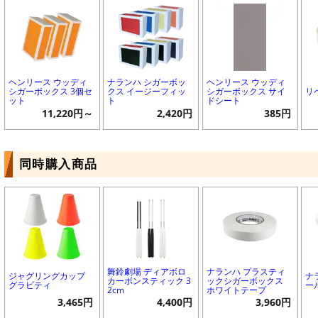
ヘンリース ウッディ
ナランハ シガーボッ
ヘンリース ウッディ
シガーボックス 3個セ
クス イージーフィッ
シガーボックス サイ
リ
ット
ト
ドシート
11,220円～
2,420円
385円
同時購入商品
舞鈴劇場 ディアボロ
ナランハ プラスティ
ジャグリングカップ
ナ
カーボンスティック 3
ックシガーボックス
グラビティ
ー
2cm
ホワイトテープ
3,465円
4,400円
3,960円