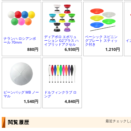
ディアボロ エボリュ
ベーシック スピニン
ナランハ ロシアンボ
ーション G2プラス ハ
グプレート スティッ
イ
ール 70mm
イブリッドアクセル
ク付き
880円
6,930円
1,210円
ビーンバッグ MB ノー
ドルフィンクラブ ロ
マル
ング
1,540円
4,840円
最近チェックし
閲覧履歴