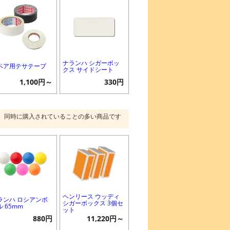
ナランハ シガーボッ
ペア用テサテープ
クス サイドシート
1,100円～
330円
同時に購入されていることの多い商品です
ヘンリース ウッディ
ランハ ロシアンボ
シガーボックス 3個セ
ル 65mm
ット
880円
11,220円～