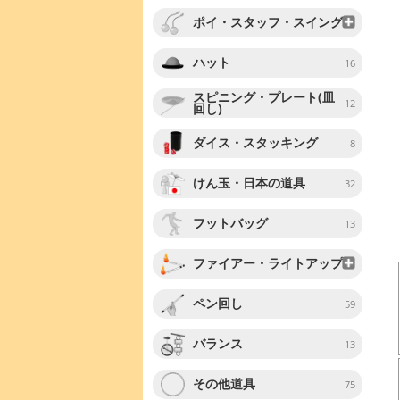
ポイ・スタッフ・スイング
ハット
16
スピニング・プレート(皿
12
回し)
ダイス・スタッキング
8
けん玉・日本の道具
32
フットバッグ
13
ファイアー・ライトアップ
ペン回し
59
バランス
13
その他道具
75