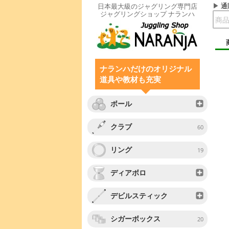
通
日本最大級のジャグリング専門店
ジャグリングショップ ナランハ
ナランハだけのオリジナル
道具や教材も充実
ボール
クラブ
60
リング
19
ディアボロ
デビルスティック
シガーボックス
20