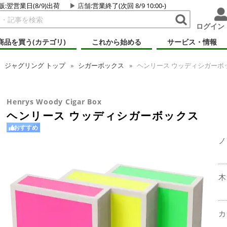
販:翌営業日(8/9)出荷
店舗
:営業終了(次回 8/9 10:00-)
ログイン
商品を買う(カテゴリ)
これから始める
サービス・情報
ジャグリング
トップ
シガーボックス
ヘンリース ウッディシガーボ
Henrys Woody Cigar Box
ヘンリース ウッディシガーボックス
おすすめ
ノ
木
カ