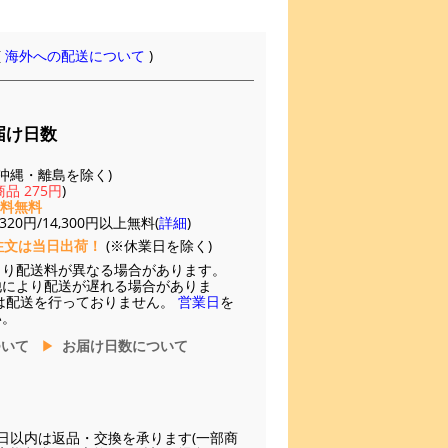
(
海外への配送について
)
届け日数
(※沖縄・離島を除く)
品 275円
)
送料無料
20円/14,300円以上無料(
詳細
)
注文は当日出荷！
(※休業日を除く)
より配送料が異なる場合があります。
他により配送が遅れる場合がありま
は配送を行っておりません。
営業日
を
い。
ついて
お届け日数について
日以内は返品・交換を承ります(一部商