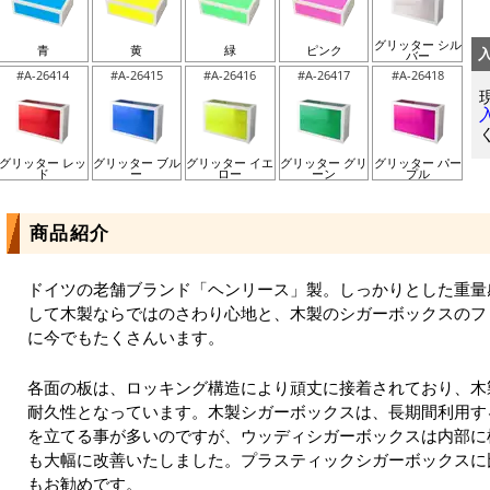
グリッター シル
青
黄
緑
ピンク
バー
#A-26414
#A-26415
#A-26416
#A-26417
#A-26418
グリッター レッ
グリッター ブル
グリッター イエ
グリッター グリ
グリッター パー
ド
ー
ロー
ーン
プル
商品紹介
ドイツの老舗ブランド「ヘンリース」製。しっかりとした重量
して木製ならではのさわり心地と、木製のシガーボックスのフ
に今でもたくさんいます。
各面の板は、ロッキング構造により頑丈に接着されており、木
耐久性となっています。木製シガーボックスは、長期間利用す
を立てる事が多いのですが、ウッディシガーボックスは内部に
も大幅に改善いたしました。プラスティックシガーボックスに
もお勧めです。