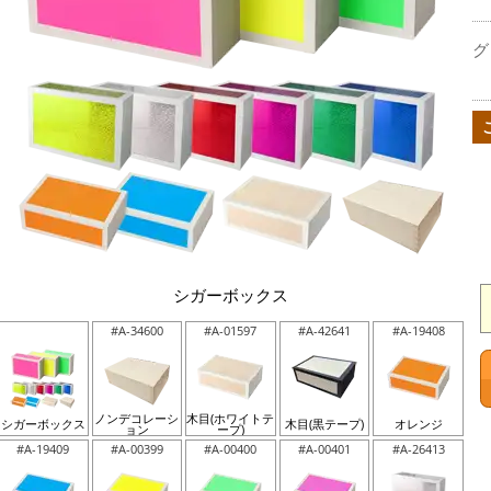
グ
シガーボックス
#A-34600
#A-01597
#A-42641
#A-19408
ノンデコレーシ
木目(ホワイトテ
シガーボックス
木目(黒テープ)
オレンジ
ョン
ープ)
#A-19409
#A-00399
#A-00400
#A-00401
#A-26413