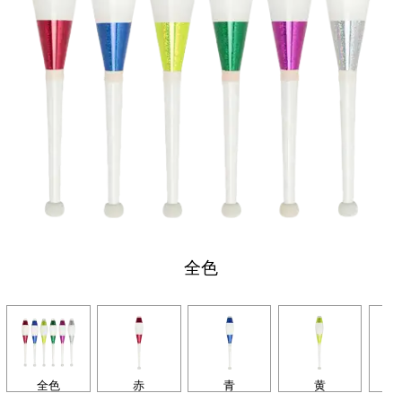
全色
全色
赤
青
黄