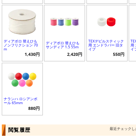
ディアボロ 替えひも
TEXデビルスティック
T
ディアボロ 替えひも
ノンフリクション 70
用 エンドラバー 旧タ
用
サンディア 1.5 55m
m
イプ
イ
1,430円
2,420円
550円
ナランハ ロシアンボ
ール 65mm
880円
最近チェックし
閲覧履歴