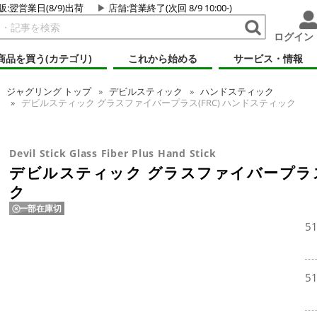
販:翌営業日(8/9)出荷
店舗
:営業終了(次回 8/9 10:00-)
ログイン
商品を買う(カテゴリ)
これから始める
サービス・情報
ジャグリング
トップ
デビルスティック
ハンドスティック
デビルスティック グラスファイバープラス(FRC) ハンドスティック
Devil Stick Glass Fiber Plus Hand Stick
デビルスティック グラスファイバープラス(
ク
一部在庫切
5
5