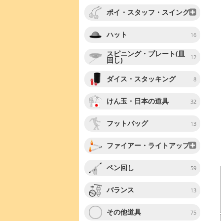
ポイ・スタッフ・スイング
ハット
16
スピニング・プレート(皿
12
回し)
ダイス・スタッキング
8
けん玉・日本の道具
32
フットバッグ
13
ファイアー・ライトアップ
ペン回し
59
バランス
13
その他道具
75