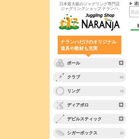
通
日本最大級のジャグリング専門店
ジャグリングショップ ナランハ
ナランハだけのオリジナル
道具や教材も充実
ボール
クラブ
60
リング
19
ディアボロ
デビルスティック
シガーボックス
20