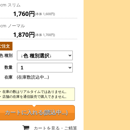
9cm スリム
1,760円
(本体 1,600円)
9cm ノーマル
1,870円
(本体 1,700円)
ご注文
色 種別
数量
(在庫数読込中...)
在庫
在庫の数はリアルタイムではありません。
店舗の在庫を通信販売で購入できません。
カートに入れる
(読込中...)
カートを見る
・ご精算