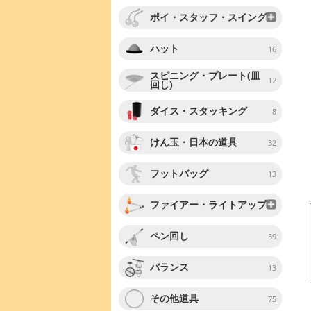
ポイ・スタッフ・スイング
ハット
16
スピニング・プレート(皿
12
回し)
ダイス・スタッキング
8
けん玉・日本の道具
32
フットバッグ
13
ファイアー・ライトアップ
ペン回し
59
バランス
13
その他道具
75