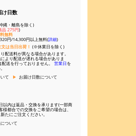
届け日数
(※沖縄・離島を除く)
品 275円
)
送料無料
20円/14,300円以上無料(
詳細
)
注文は当日出荷！
(※休業日を除く)
より配送料が異なる場合があります。
他により配送が遅れる場合がありま
は配送を行っておりません。
営業日
を
い。
ついて
お届け日数について
日以内は返品・交換を承ります(一部商
お客様都合での交換をご希望の場合は、
に新たにご注文ください。
換について