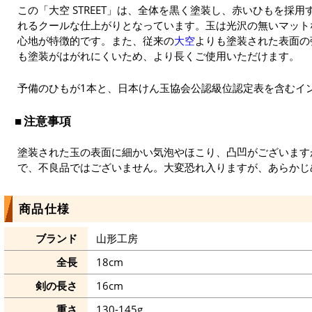
この「大空 STREET」は、全体を黒く塗装し、赤いひもを採
れるクールな仕上がりとなっています。玉は光沢の無いマット
心地が特徴的です。また、従来の
大空
よりも塗装された表面の
も塗装がはがれにくいため、より長くご使用いただけます。
予備のひもが1本と、日本けん玉協会公認級位認定表を含むイ
注意事項
塗装された玉の表面に細かい気泡やほこり、凸凹がございます
で、不良品ではございません。大変恐れ入りますが、あらかじ
商品仕様
ブランド
山形工房
全長
18cm
剣の長さ
16cm
重さ
130-145g