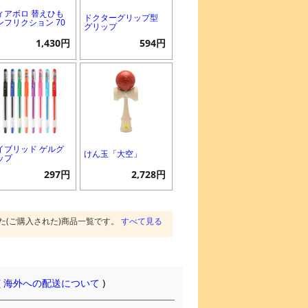
ィアボロ 替えひも
ドクターグリップ型
ンフリクション 70
グリップ
1,430円
594円
イブリッド ゲルグ
けん玉「大空」
ップ
297円
2,728円
た(ご購入された)商品一覧です。
すべて見る
(
海外への配送について
)