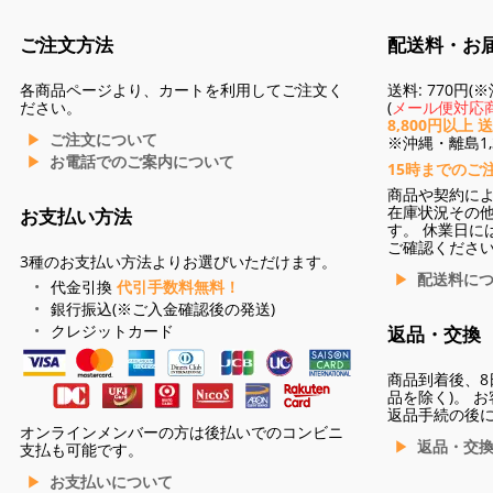
ご注文方法
配送料・お
各商品ページより、カートを利用してご注文く
送料: 770円
ださい。
(
メール便対応商
8,800円以上 
ご注文について
※沖縄・離島1,3
お電話でのご案内について
15時までのご
商品や契約に
在庫状況その
お支払い方法
す。 休業日に
ご確認くださ
3種のお支払い方法よりお選びいただけます。
配送料に
代金引換
代引手数料無料！
銀行振込(※ご入金確認後の発送)
クレジットカード
返品・交換
商品到着後、8
品を除く)。 
返品手続の後
オンラインメンバーの方は後払いでのコンビニ
返品・交
支払も可能です。
お支払いについて