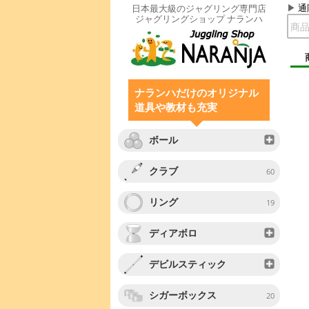
通
日本最大級のジャグリング専門店
ジャグリングショップ ナランハ
ナランハだけのオリジナル
道具や教材も充実
ボール
クラブ
60
リング
19
ディアボロ
デビルスティック
シガーボックス
20