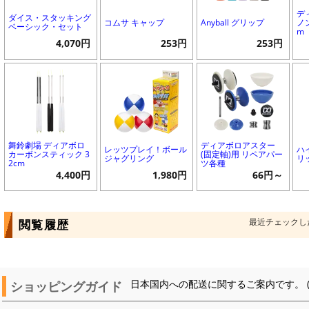
デ
ダイス・スタッキング
コムサ キャップ
Anyball グリップ
ノ
ベーシック・セット
m
4,070円
253円
253円
舞鈴劇場 ディアボロ
ディアボロアスター
レッツプレイ！ボール
ハ
カーボンスティック 3
(固定軸)用 リペアパー
ジャグリング
リ
2cm
ツ各種
4,400円
1,980円
66円～
最近チェックし
閲覧履歴
ショッピングガイド
日本国内への配送に関するご案内です。 