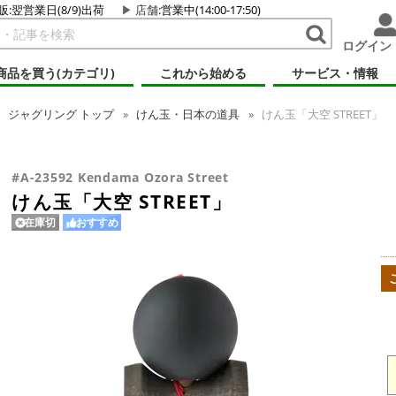
販:翌営業日(8/9)出荷
店舗
:営業中(14:00-17:50)
ログイン
商品を買う(カテゴリ)
これから始める
サービス・情報
ジャグリング
トップ
けん玉・日本の道具
けん玉「大空 STREET」
#A-23592 Kendama Ozora Street
けん玉「大空 STREET」
在庫切
おすすめ