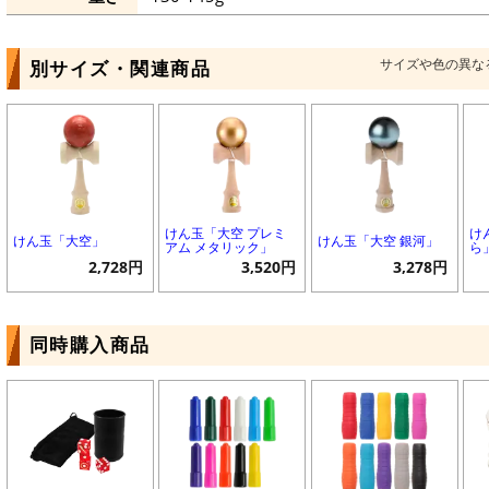
サイズや色の異な
別サイズ・関連商品
けん玉「大空 プレミ
け
けん玉「大空」
けん玉「大空 銀河」
アム メタリック」
ら
2,728円
3,520円
3,278円
同時購入商品