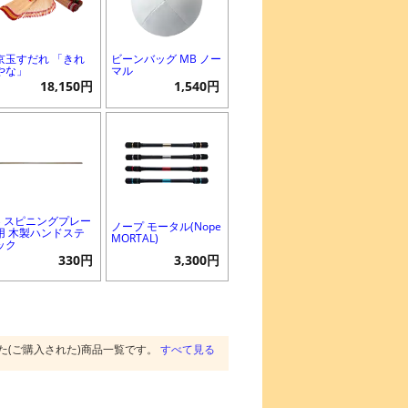
京玉すだれ 「きれ
ビーンバッグ MB ノー
やな」
マル
18,150円
1,540円
B スピニングプレー
ノープ モータル(Nope
用 木製ハンドステ
MORTAL)
ック
330円
3,300円
た(ご購入された)商品一覧です。
すべて見る