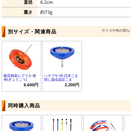
直径
6.2cm
重さ
約73g
サイズや色の異な
別サイズ・関連商品
曲芸独楽レプリカ 僥
ハヤブサ V6 日本こま
倖(ぎょうこう)
回し協会認定こま
6,600円
2,200円
同時購入商品