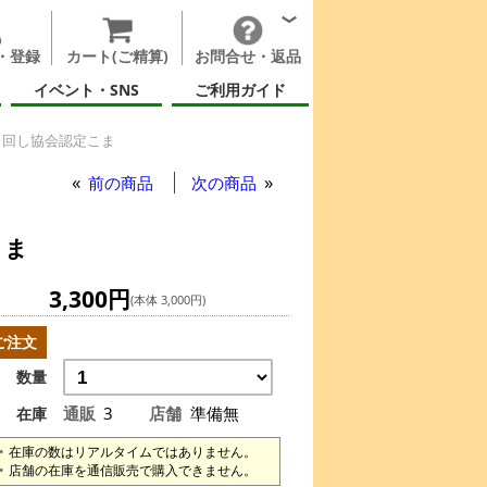
・登録
カート(ご精算)
お問合せ・返品
イベント・SNS
ご利用ガイド
こま回し協会認定こま
前の商品
次の商品
こま
3,300円
(本体 3,000円)
ご注文
数量
通販
3
店舗
準備無
在庫
在庫の数はリアルタイムではありません。
店舗の在庫を通信販売で購入できません。