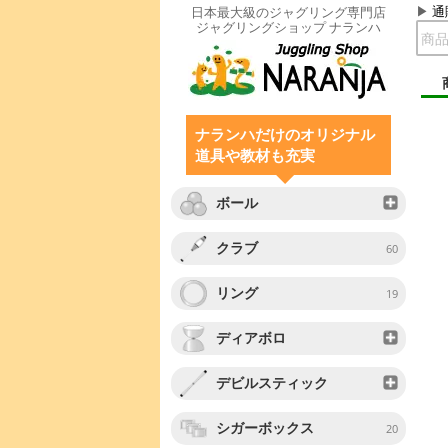
通
日本最大級のジャグリング専門店
ジャグリングショップ ナランハ
ナランハだけのオリジナル
道具や教材も充実
ボール
クラブ
60
リング
19
ディアボロ
デビルスティック
シガーボックス
20