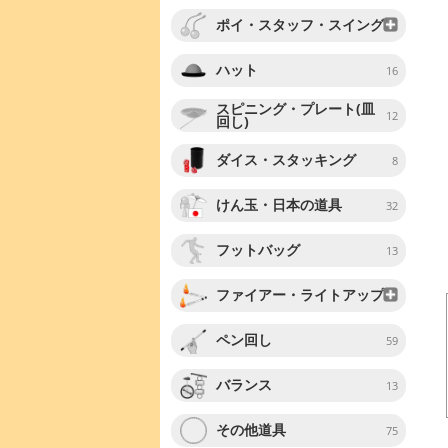
ポイ・スタッフ・スイング
ハット
16
スピニング・プレート(皿
12
回し)
ダイス・スタッキング
8
けん玉・日本の道具
32
フットバッグ
13
ファイアー・ライトアップ
ペン回し
59
バランス
13
その他道具
75