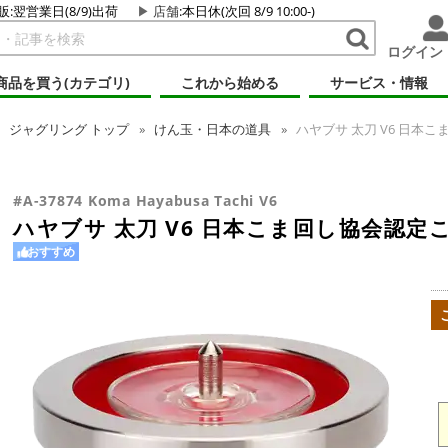
販:翌営業日(8/9)出荷
店舗
:本日休(次回 8/9 10:00-)
ログイン
商品を買う(カテゴリ)
これから始める
サービス・情報
ジャグリング
トップ
けん玉・日本の道具
ハヤブサ 太刀 V6 日本
#A-37874 Koma Hayabusa Tachi V6
ハヤブサ 太刀 V6 日本こま回し協会認定
おすすめ