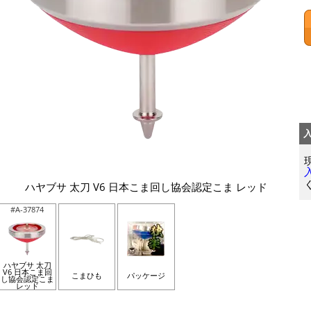
ハヤブサ 太刀 V6 日本こま回し協会認定こま レッド
#A-37874
ハヤブサ 太刀
V6 日本こま回
こまひも
パッケージ
し協会認定こま
レッド