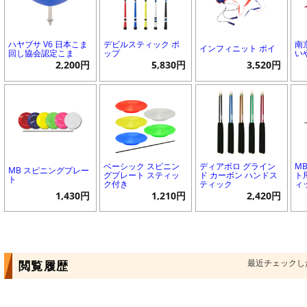
ハヤブサ V6 日本こま
デビルスティック ポ
南
インフィニット ポイ
回し協会認定こま
ップ
い
2,200円
5,830円
3,520円
ベーシック スピニン
ディアボロ グライン
M
MB スピニングプレー
グプレート スティッ
ド カーボン ハンドス
ト
ト
ク付き
ティック
ィ
1,430円
1,210円
2,420円
最近チェックし
閲覧履歴