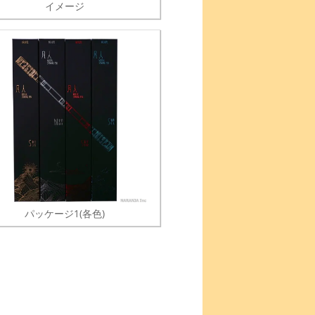
イメージ
パッケージ1(各色)