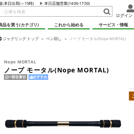
販:本日出荷(～15時)
本日店舗営業(14:00-17:50)
ログイン
商品を買う(カテゴリ)
これから始める
サービス・情報
ジャグリング
トップ
ペン回し
ノープ モータル(Nope MORTAL)
ジャグリング
トップ
ギフト・プレゼント
ノープ モータル(Nope MO
Nope MORTAL
ノープ モータル(Nope MORTAL)
一部在庫切
おすすめ