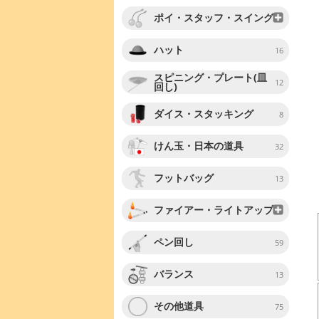
ポイ・スタッフ・スイング
ハット
16
スピニング・プレート(皿
12
回し)
ダイス・スタッキング
8
けん玉・日本の道具
32
フットバッグ
13
ファイアー・ライトアップ
ペン回し
59
バランス
13
その他道具
75