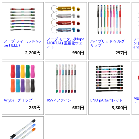
ノープ モータル(Nope
ノ
ノープ フィールド(No
ハイブリッド ゲルグ
MORTAL) 重量化ウェ
ント
pe FIELD)
リップ
イト
ent
2,200円
990円
297円
M
Anyball グリップ
RSVP ファイン
ENO pARuバレット
ト
253円
682円
3,300円