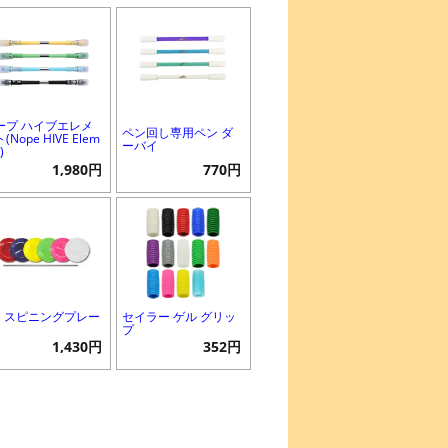
ープ ハイブエレメ
ペン回し専用ペン ダ
(Nope HIVE Elem
ーバイ
)
1,980円
770円
B スピニングプレー
セイラー ゲル グリッ
プ
1,430円
352円