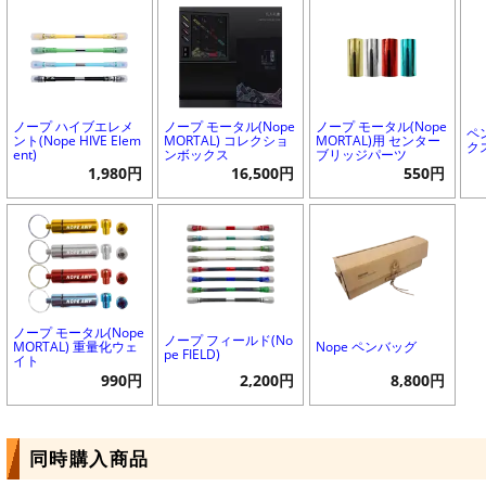
ノープ ハイブエレメ
ノープ モータル(Nope
ノープ モータル(Nope
ペ
ント(Nope HIVE Elem
MORTAL) コレクショ
MORTAL)用 センター
クス
ent)
ンボックス
ブリッジパーツ
1,980円
16,500円
550円
ノープ モータル(Nope
ノープ フィールド(No
MORTAL) 重量化ウェ
Nope ペンバッグ
pe FIELD)
イト
990円
2,200円
8,800円
同時購入商品