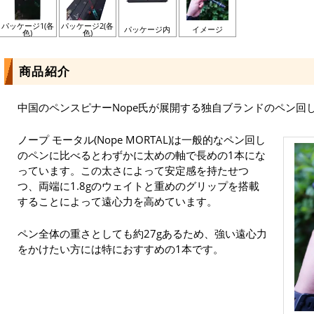
パッケージ1(各
パッケージ2(各
パッケージ内
イメージ
色)
色)
商品紹介
中国のペンスピナーNope氏が展開する独自ブランドのペン回
ノープ モータル(Nope MORTAL)は一般的なペン回し
のペンに比べるとわずかに太めの軸で長めの1本にな
っています。この太さによって安定感を持たせつ
つ、両端に1.8gのウェイトと重めのグリップを搭載
することによって遠心力を高めています。
ペン全体の重さとしても約27gあるため、強い遠心力
をかけたい方には特におすすめの1本です。