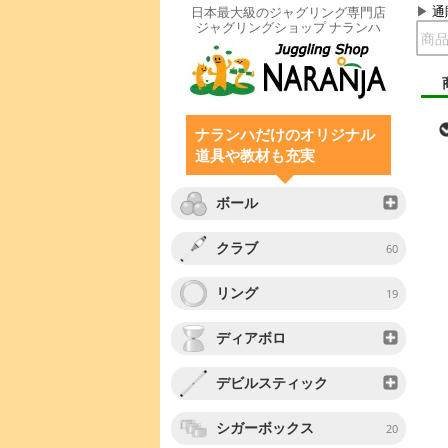
通
日本最大級のジャグリング専門店
ジャグリングショップ ナランハ
ナランハだけのオリジナル
道具や教材も充実
ボール
クラブ
60
リング
19
ディアボロ
デビルスティック
シガーボックス
20