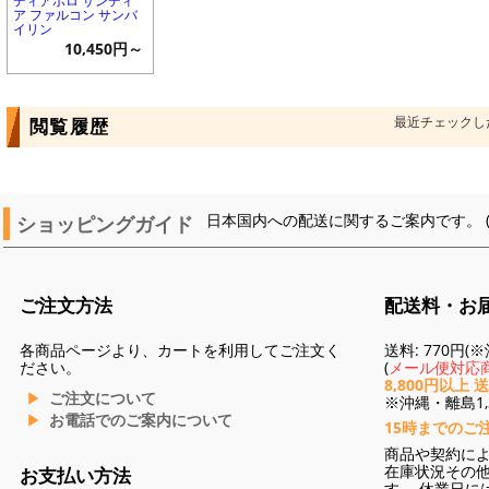
ディアボロ サンディ
ア ファルコン サンバ
イリン
10,450円～
最近チェックし
閲覧履歴
ショッピングガイド
日本国内への配送に関するご案内です。 
ご注文方法
配送料・お
各商品ページより、カートを利用してご注文く
送料: 770円
ださい。
(
メール便対応商
8,800円以上 
ご注文について
※沖縄・離島1,3
お電話でのご案内について
15時までのご
商品や契約に
在庫状況その
お支払い方法
す。 休業日に