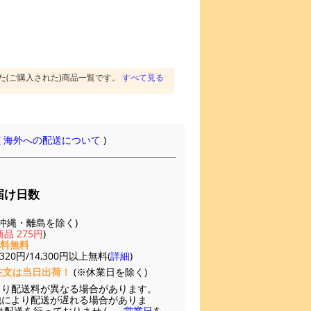
た(ご購入された)商品一覧です。
すべて見る
(
海外への配送について
)
届け日数
(※沖縄・離島を除く)
品 275円
)
送料無料
20円/14,300円以上無料(
詳細
)
注文は当日出荷！
(※休業日を除く)
より配送料が異なる場合があります。
他により配送が遅れる場合がありま
は配送を行っておりません。
営業日
を