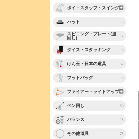
ポイ・スタッフ・スイング
ハット
16
スピニング・プレート(皿
12
回し)
ダイス・スタッキング
8
けん玉・日本の道具
32
フットバッグ
13
ファイアー・ライトアップ
ペン回し
59
バランス
13
その他道具
75