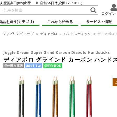
販:翌営業日(8/9)出荷
店舗
:本日休(次回 8/9 10:00-)
ログイン
商品を買う(カテゴリ)
これから始める
サービス・情報
ジャグリング
トップ
ディアボロ
ハンドスティック
ディアボロ 
Juggle Dream Super Grind Carbon Diabolo Handsticks
ディアボロ グラインド カーボン ハンド
一部在庫切
おすすめ
初心者OK