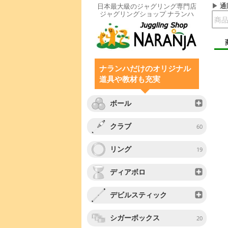
通
日本最大級のジャグリング専門店
ジャグリングショップ ナランハ
ナランハだけのオリジナル
道具や教材も充実
ボール
クラブ
60
リング
19
ディアボロ
デビルスティック
シガーボックス
20