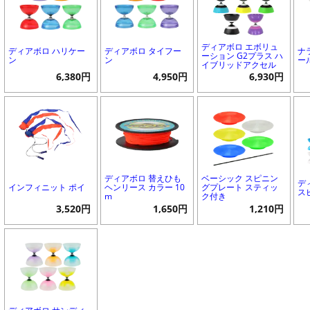
ディアボロ エボリュ
ディアボロ ハリケー
ディアボロ タイフー
ナ
ーション G2プラス ハ
ン
ン
ー
イブリッドアクセル
6,380円
4,950円
6,930円
ディアボロ 替えひも
ベーシック スピニン
デ
インフィニット ポイ
ヘンリース カラー 10
グプレート スティッ
ス
m
ク付き
3,520円
1,650円
1,210円