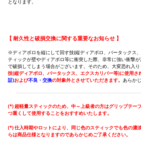
となります。
【 耐久性と破損交換に関する重要なお知らせ 】
※ディアボロを縦にして回す技(縦ディアボロ、バータックス、
ティックが壁やディアボロ等に衝突した際、非常に強い衝撃が
で破損してしまう場合がございます。そのため、大変恐れ入り
技(縦ディアボロ、バータックス、エクスカリバー等)に使用さ
証)
および
不良・交換
の対象外とさせていただきます。
あらか
超軽量スティックのため、中～上級者の方はグリップテープ
つ重くして使用することをおすすめいたします。
仕入時期やロットにより、同じ色のスティックでも色の濃
らは商品仕様となりますのであらかじめご了承ください。