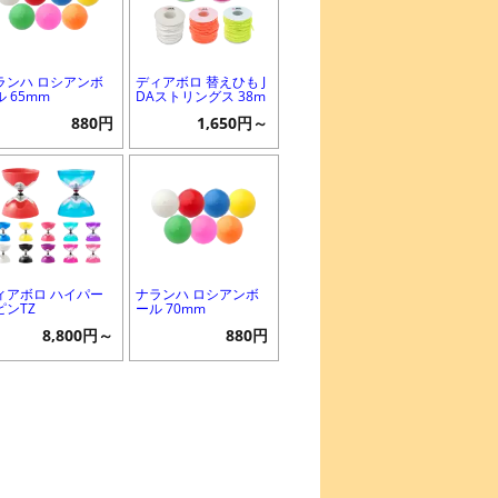
ランハ ロシアンボ
ディアボロ 替えひも J
ル 65mm
DAストリングス 38m
880円
1,650円～
ィアボロ ハイパー
ナランハ ロシアンボ
ピンTZ
ール 70mm
8,800円～
880円