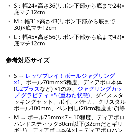
S：幅24×高さ36(リボン下部から底まで24)×
底マチ12cm
M：幅31×高さ43(リボン下部から底まで
30)×底マチ12cm
L：幅45×高さ56(リボン下部から底まで42)×
底マチ12cm
参考対応サイズ
S →
レッツプレイ！ボールジャグリング
×1
、ボール70mm×5程度、ディアボロ本体
(
G2プラス
など) ×1のみ、
ジャグリングカッ
プ グラビティ ×5 (重ねた状態)
、ダイススタ
ッキングセット、ポイ、パチカ、クリスタル
ボール100mm、ペン回し(20cm程度まで)等
M → ボール75mm×7～10程度、ディアボロ
ハンドスティック30cm以下(32cmだとギリ
ギリ)、ディアボロ本体×1＋ディアボロハン