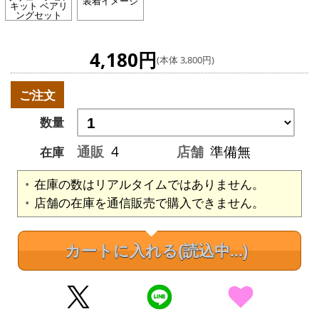
装着イメージ
キット ベアリ
ングセット
4,180円
(本体 3,800円)
ご注文
数量
通販
4
店舗
準備無
在庫
在庫の数はリアルタイムではありません。
店舗の在庫を通信販売で購入できません。
カートに入れる
(読込中...)