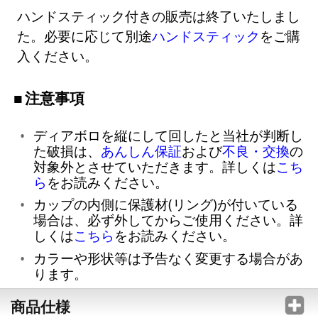
ハンドスティック付きの販売は終了いたしまし
た。必要に応じて別途
ハンドスティック
をご購
入ください。
注意事項
ディアボロを縦にして回したと当社が判断し
た破損は、
あんしん保証
および
不良・交換
の
対象外とさせていただきます。詳しくは
こち
ら
をお読みください。
カップの内側に保護材(リング)が付いている
場合は、必ず外してからご使用ください。詳
しくは
こちら
をお読みください。
カラーや形状等は予告なく変更する場合があ
ります。
商品仕様