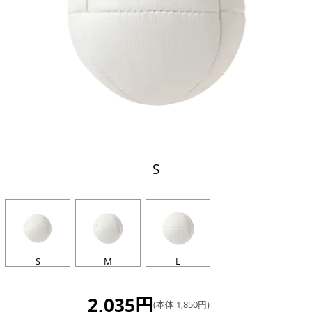
S
S
M
L
2,035円
(本体 1,850円)