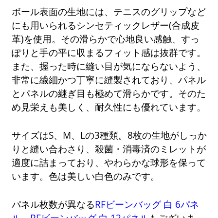
ボール表面の生地には、テニスのグリップなど
にも用いられるシンセティックレザー(合成皮
革)を使用。その滑らかで心地良い感触、すっ
ぽりと手の平に収まるフィット感は抜群です。
また、握った時に縫い目が気にならないよう、
非常に繊細かつ丁寧に縫製されており、パネル
とパネルの継ぎ目も極めて滑らかです。そのた
め見栄えも美しく、耐久性にも優れています。
サイズはS、M、Lの3種類。8枚の生地がしっか
りと縫い合わさり、殺菌・消毒済のミレットが
適度に詰まっており、やわらかな球形を保って
います。色は美しい白色のみです。
パネル枚数が異なる
RFビーンバッグ 白 6パネ
ル
、
RFビーンバッグ 白 12パネル
もございま