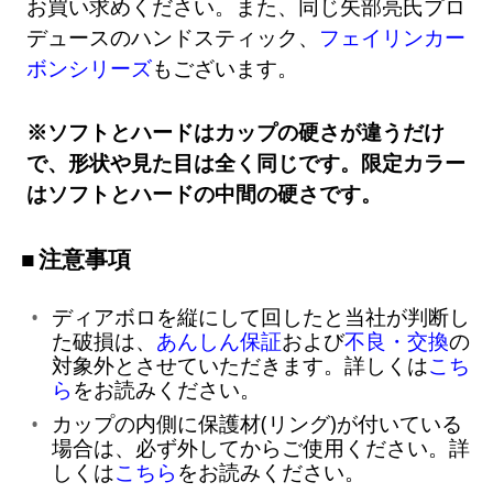
お買い求めください。また、同じ矢部亮氏プロ
デュースのハンドスティック、
フェイリンカー
ボンシリーズ
もございます。
※ソフトとハードはカップの硬さが違うだけ
で、形状や見た目は全く同じです。限定カラー
はソフトとハードの中間の硬さです。
注意事項
ディアボロを縦にして回したと当社が判断し
た破損は、
あんしん保証
および
不良・交換
の
対象外とさせていただきます。詳しくは
こち
ら
をお読みください。
カップの内側に保護材(リング)が付いている
場合は、必ず外してからご使用ください。詳
しくは
こちら
をお読みください。